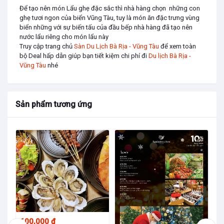
Để tạo nên món Lẩu ghẹ đặc sắc thì nhà hàng chọn những con
ghẹ tươi ngon của biển Vũng Tàu, tuy là món ăn đặc trưng vùng
biển những với sự biến tấu của đầu bếp nhà hàng đã tạo nên
nước lẩu riêng cho món lẩu này
Truy cập trang chủ
Sàn Du Lịch Bà Rịa - Vũng Tàu
để xem toàn
bộ Deal hấp dẫn giúp bạn tiết kiệm chi phí đi
Du lịch Bà Rịa -
Vũng Tàu
nhé
Sản phẩm tương ứng
4
600,000 đ