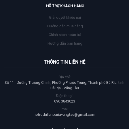
HỖ TRỢ KHÁCH HÀNG
Giải quyết khiếu nai
Hướng dẫn mua hàng
Chính sách hoàn trả
Hướng dẫn bán hàng
THÔNG TIN LIÊN HỆ
Địa chỉ:
Số 11 - đường Trường Chinh, Phường Phước Trung, Thành phố Bà Rịa, tỉnh
Bà Rịa - Vũng Tàu
Điện thoại:
090 3843023
Email:
hotrodulichbariavungtau@gmail.com