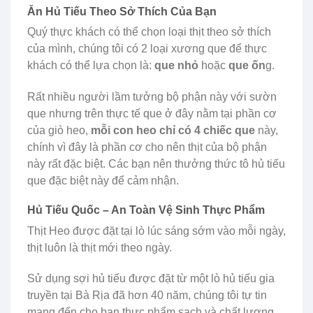
Ăn Hủ Tiếu Theo Sở Thích Của Bạn
Quý thực khách có thể chọn loại thịt theo sở thích
của mình, chúng tôi có 2 loại xương que để thực
khách có thể lựa chọn là:
que nhỏ
hoặc
que ốn
g.
Rất nhiều người lầm tưởng bộ phận này với sườn
que nhưng trên thực tế que ở đây nằm tại phần cơ
của giò heo,
mỗi con heo chỉ có 4 chiếc que
này,
chính vì đây là phần cơ cho nên thịt của bộ phận
này rất đặc biệt. Các bạn nên thưởng thức tô hủ tiếu
que đặc biệt này để cảm nhận.
Hủ Tiếu Quốc – An Toàn Vệ Sinh Thực Phẩm
Thịt Heo được đặt tại lò lúc sáng sớm vào mỗi ngày,
thịt luôn là thịt mới theo ngày.
Sử dụng sợi hủ tiếu được đặt từ một lò hủ tiếu gia
truyền tại Bà Rịa đã hơn 40 năm, chúng tôi tự tin
mang đến cho bạn thực phẩm sạch và chất lượng