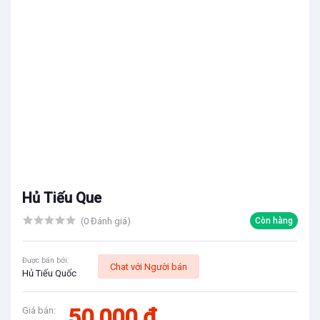
Hủ Tiếu Que
(0 Đánh giá)
Còn hàng
Được bán bởi:
Chat với Người bán
Hủ Tiếu Quốc
50,000 đ
Giá bán: