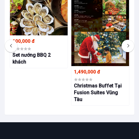
4
600,000 đ
B
F
Set nướng BBQ 2
T
khách
1,490,000 đ
Christmas Buffet Tại
Fusion Suites Vũng
Tàu