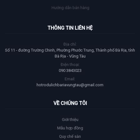
Hướng dẫn bán hàng
THÔNG TIN LIÊN HỆ
Địa chỉ:
Số 11 - đường Trường Chinh, Phường Phước Trung, Thành phố Bà Rịa, tỉnh
Bà Rịa - Vũng Tàu
Điện thoại:
090 3843023
Email:
hotrodulichbariavungtau@gmail.com
VỀ CHÚNG TÔI
Giới thiệu
Mẫu hợp đồng
Quy chế sàn