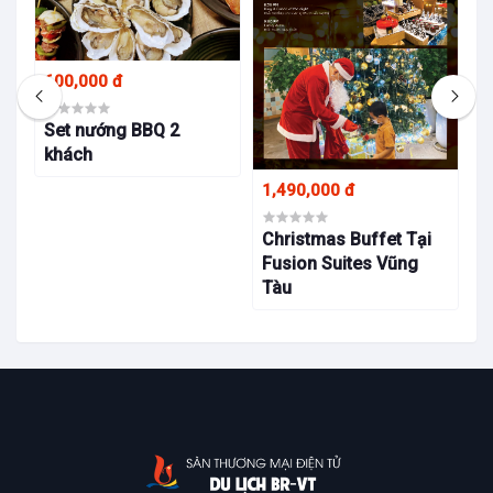
4
600,000 đ
B
F
Set nướng BBQ 2
T
khách
1,490,000 đ
Christmas Buffet Tại
Fusion Suites Vũng
Tàu