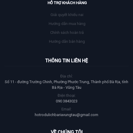
HỖ TRỢ KHÁCH HÀNG
Giải quyết khiếu nai
Hướng dẫn mua hàng
Chính sách hoàn trả
Hướng dẫn bán hàng
THÔNG TIN LIÊN HỆ
Địa chỉ:
Số 11 - đường Trường Chinh, Phường Phước Trung, Thành phố Bà Rịa, tỉnh
Bà Rịa - Vũng Tàu
Điện thoại:
090 3843023
Email:
hotrodulichbariavungtau@gmail.com
VỀ CHÚNG TÔI