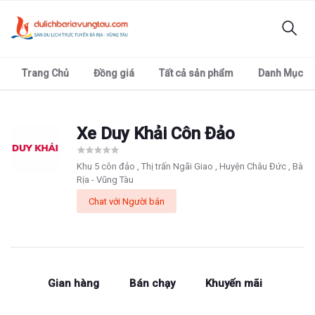
Trang Chủ
Đồng giá
Tất cả sản phẩm
Danh Mục
Xe Duy Khải Côn Đảo
Khu 5 côn đảo , Thị trấn Ngãi Giao , Huyện Châu Đức , Bà
Rịa - Vũng Tàu
Chat với Người bán
Gian hàng
Bán chạy
Khuyến mãi