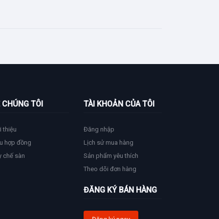
 CHÚNG TÔI
TÀI KHOẢN CỦA TÔI
i thiệu
Đăng nhập
u hợp đồng
Lịch sử mua hàng
y chế sàn
Sản phẩm yêu thích
Theo dõi đơn hàng
ĐĂNG KÝ BÁN HÀNG