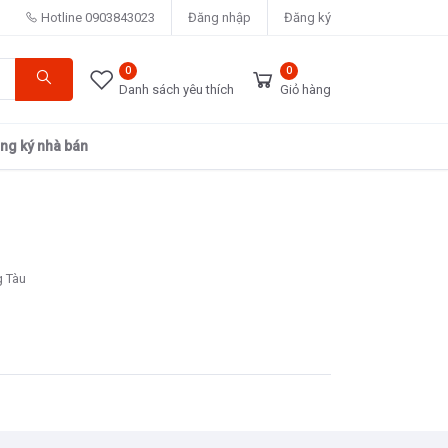
Hotline
0903843023
Đăng nhập
Đăng ký
0
0
Danh sách yêu thích
Giỏ hàng
ng ký nhà bán
g Tàu