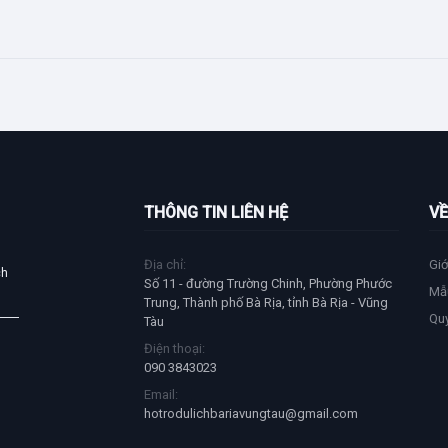
THÔNG TIN LIÊN HỆ
VỀ
Địa chỉ:
Giớ
ch
Số 11 - đường Trường Chinh, Phường Phước
Mẫ
Trung, Thành phố Bà Rịa, tỉnh Bà Rịa - Vũng
Qu
Tàu
Điện thoại:
090 3843023
Email:
hotrodulichbariavungtau@gmail.com