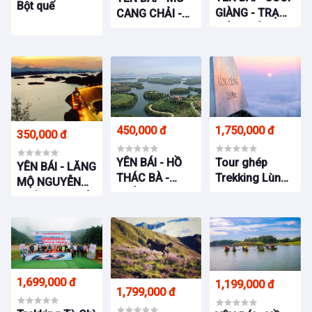
Bột quế
GIÀNG - TRẠM
CANG CHẢI -
TẤU - MÙ
NGHĨA LỘ -
CANG CHẢI -
TRẠM TẤU -
TÚ LỆ - YÊN
YÊN BÁI
BÁI
450,000 đ
1,750,000 đ
350,000 đ
YÊN BÁI - HỒ
Tour ghép
YÊN BÁI - LĂNG
THÁC BÀ -
Trekking Lùng
MỘ NGUYỄN
THỦY ĐIỆN
Cúng 2.913m
THÁI HỌC – HỒ
ĐẢO XANH -
THÁC BÀ -
ĐỘNG THỦY
THỦY ĐIỆN -
TIÊN - LÀNG AN
ĐỘNG THỦY
BÌNH - ĐẢO
TIÊN
TRÀM
1,699,000 đ
1,199,000 đ
1,799,000 đ