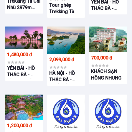
Trekking Tà Chì
YÊN BÁI - HỒ
Tour ghép
Nhù 2979m
THÁC BÀ -
Trekking Tà
Săn thiên
HOMESTAY
Xùa 2N2Đ
đường mây và
PHÚC AN
cánh đồng hoa
tím
1,480,000 đ
700,000 đ
2,099,000 đ
YÊN BÁI - HỒ
KHÁCH SẠN
HÀ NỘI - HỒ
THÁC BÀ -
HỒNG NHUNG
THÁC BÀ -
LÀNG AN BÌNH
SUỐI GIÀNG -
- LÀNG CỘI
NGHĨA LỘ -
TRẠM TẤU
1,200,000 đ