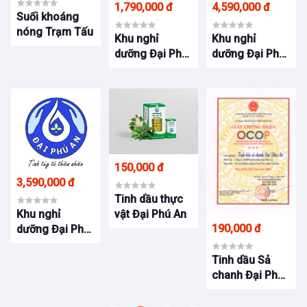
1,790,000 đ
4,590,000 đ
Suối khoáng
nóng Trạm Tấu
Khu nghỉ
Khu nghỉ
dưỡng Đại Phú
dưỡng Đại Phú
An 2 ngày 1
An 3 ngày 2
đêm
đêm
150,000 đ
3,590,000 đ
Tinh dầu thực
vật Đại Phú An
Khu nghỉ
190,000 đ
dưỡng Đại Phú
An 3 ngày 2
đêm
Tinh dầu Sả
chanh Đại Phú
An 100ml