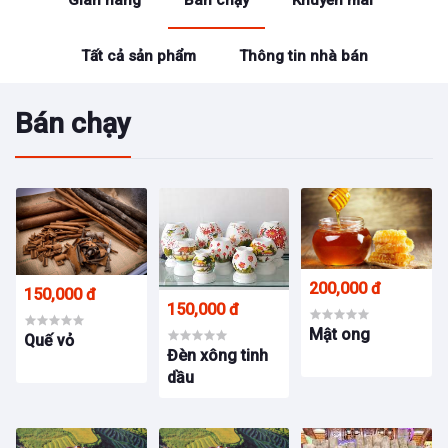
Gian hàng
Bán chạy
Khuyến mãi
Tất cả sản phẩm
Thông tin nhà bán
Bán chạy
200,000 đ
150,000 đ
150,000 đ
Mật ong
Quế vỏ
Đèn xông tinh
dầu