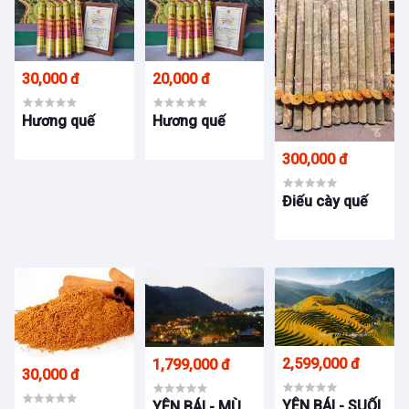
30,000 đ
20,000 đ
Hương quế
Hương quế
300,000 đ
Điếu cày quế
2,599,000 đ
1,799,000 đ
30,000 đ
YÊN BÁI - SUỐI
YÊN BÁI - MÙ