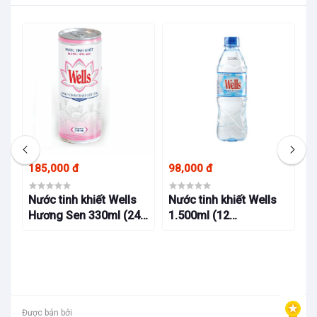
185,000 đ
98,000 đ
95
 ở
Nước tinh khiết Wells
Nước tinh khiết Wells
N
Hương Sen 330ml (24
1.500ml (12
5
lon/thùng)
chai/thùng)
Được bán bởi