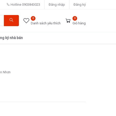
Hotline
0903843023
Đăng nhập
Đăng ký
0
0
Danh sách yêu thích
Giỏ hàng
ng ký nhà bán
ện Nhơn