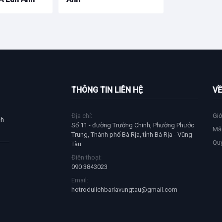
THÔNG TIN LIÊN HỆ
VỀ
Địa chỉ:
Giớ
ch
Số 11 - đường Trường Chinh, Phường Phước
Mẫ
Trung, Thành phố Bà Rịa, tỉnh Bà Rịa - Vũng
Qu
Tàu
Điện thoại:
090 3843023
Email:
hotrodulichbariavungtau@gmail.com