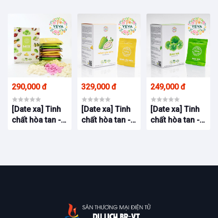
Dừa YEVA hộp
Dứa YEVA hộp
YEVA hộp 20
20 gói
20 gói
gói
290,000 đ
329,000 đ
249,000 đ
[Date xa] Tinh
[Date xa] Tinh
[Date xa] Tinh
chất hòa tan -
chất hòa tan -
chất hòa tan -
Mix 5 vị YEVA
Mãng Cầu
Rau Má YEVA
hộp 20 gói
Xiêm YEVA hộp
hộp 20 gói
20 gói