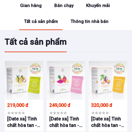
Gian hàng
Bán chạy
Khuyến mãi
Tất cả sản phẩm
Thông tin nhà bán
Tất cả sản phẩm
219,000 đ
249,000 đ
320,000 đ
[Date xa] Tinh
[Date xa] Tinh
[Date xa] Tinh
chất hòa tan -
chất hòa tan -
chất hòa tan -
Mía, Dứa & Cốt
Thanh Long &
Chanh Dây