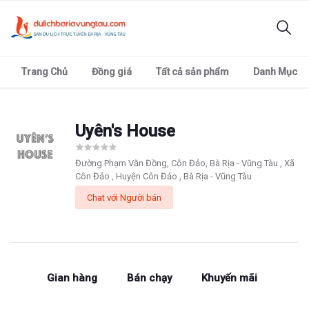
Trang Chủ
Đồng giá
Tất cả sản phẩm
Danh Mục
Uyên's House
Đường Phạm Văn Đồng, Côn Đảo, Bà Rịa - Vũng Tàu , Xã
Côn Đảo , Huyện Côn Đảo , Bà Rịa - Vũng Tàu
Chat với Người bán
Gian hàng
Bán chạy
Khuyến mãi