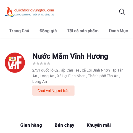
Trang Chủ
Đồng giá
Tất cả sản phẩm
Danh Mục
Nước Mắm Vĩnh Hương
2/51 quốc lộ 62 , ấp Cầu Tre , xã Lợi Bình Nhơn , Tp Tân
An , Long An , Xã Lợi Bình Nhơn , Thành phố Tân An ,
Long An
Chat với Người bán
Gian hàng
Bán chạy
Khuyến mãi