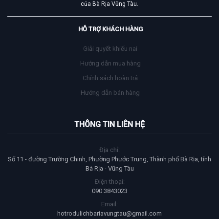
của Bà Rịa Vũng Tàu.
HỖ TRỢ KHÁCH HÀNG
Giải quyết khiếu nai
Hướng dẫn mua hàng
Chính sách hoàn trả
Hướng dẫn bán hàng
THÔNG TIN LIÊN HỆ
Địa chỉ:
Số 11 - đường Trường Chinh, Phường Phước Trung, Thành phố Bà Rịa, tỉnh
Bà Rịa - Vũng Tàu
Điện thoại:
090 3843023
Email:
hotrodulichbariavungtau@gmail.com