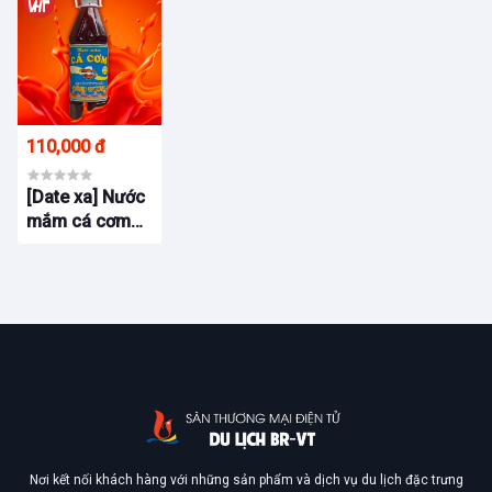
truyền thống
truyền thống
truyền thống
(có hộp)
110,000 đ
[Date xa] Nước
mắm cá cơm
Vĩnh Hương 30
độ đạm chai
500ml 70 năm
truyền thống
Nơi kết nối khách hàng với những sản phẩm và dịch vụ du lịch đặc trưng