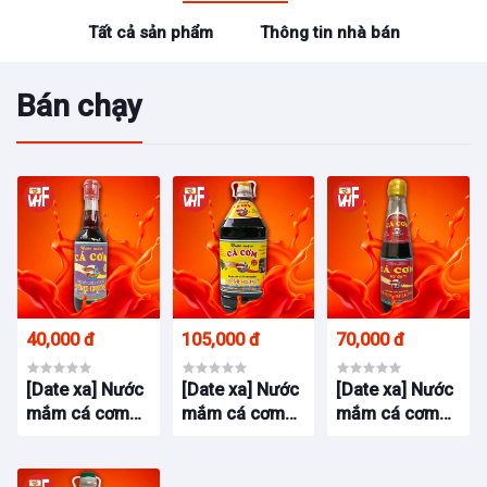
Tất cả sản phẩm
Thông tin nhà bán
Bán chạy
40,000 đ
105,000 đ
70,000 đ
[Date xa] Nước
[Date xa] Nước
[Date xa] Nước
mắm cá cơm
mắm cá cơm
mắm cá cơm
Vĩnh Hương 20
Vĩnh Hương 20
Vĩnh Hương 45
độ đạm bình 2
độ đạm chai
độ đạm chai
lít 70 năm
950ml 70 năm
500ml 70 năm