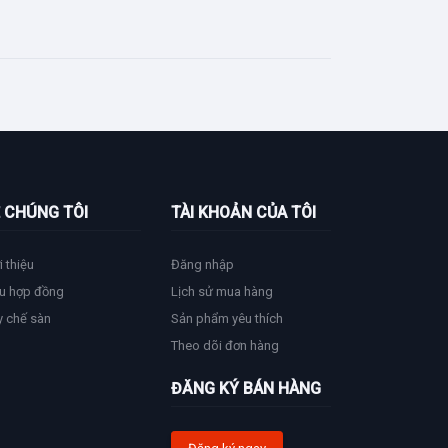
 CHÚNG TÔI
TÀI KHOẢN CỦA TÔI
i thiệu
Đăng nhập
u hợp đồng
Lịch sử mua hàng
y chế sàn
Sản phẩm yêu thích
Theo dõi đơn hàng
ĐĂNG KÝ BÁN HÀNG