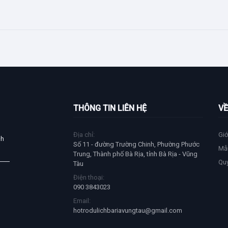
THÔNG TIN LIÊN HỆ
VỀ
Địa chỉ:
Giớ
ch
Số 11 - đường Trường Chinh, Phường Phước
Mẫ
Trung, Thành phố Bà Rịa, tỉnh Bà Rịa - Vũng
Qu
Tàu
Điện thoại:
090 3843023
Email:
hotrodulichbariavungtau@gmail.com