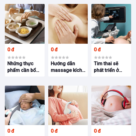
chuẩn bị sức
thế nào?
nghiệm từ bác
khỏe như thế
sĩ Bích Trang
nào?
BMT
0 đ
0 đ
0 đ
Những thực
Hướng dẫn
Tim thai sẽ
phẩm cần bổ
massage kích
phát triển ở
sung trong thời
sữa cho Mẹ
tuần thứ mấy
gian ở cữ? Góc
mới sinh – Chia
thai kỳ? Chia sẻ
chia sẻ từ BS
sẻ kinh nghiệm
kinh nghiệm
Bích Trang
từ Bs Bích
của Bs Bích
BMT
Trang BMT
Trang BMT
0 đ
0 đ
0 đ