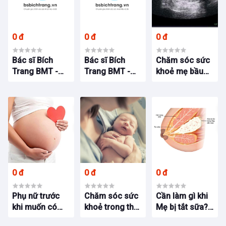
0 đ
0 đ
0 đ
Bác sĩ Bích
Bác sĩ Bích
Chăm sóc sức
Trang BMT -
Trang BMT -
khoẻ mẹ bầu
Chuyên gia
Chuyên gia
tuần thứ 6 thai
chăm sóc sức
chăm sóc sức
kỳ
khỏe Mẹ & Bé –
khỏe Mẹ & Bé –
Tận tâm trên
Tận tâm trên
hành trình Y
hành trình Y
Dược
Dược
0 đ
0 đ
0 đ
Phụ nữ trước
Chăm sóc sức
Cần làm gì khi
khi muốn có
khoẻ trong thời
Mẹ bị tắt sữa?
em bé cần
gian ở cữ như
Chia sẻ kinh