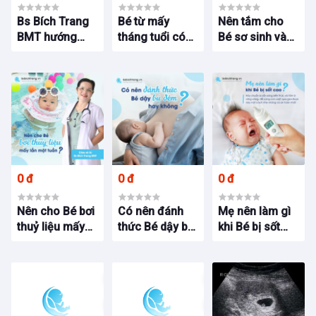
Bs Bích Trang
Bé từ mấy
Nên tắm cho
BMT hướng
tháng tuổi có
Bé sơ sinh vào
dẫn cách tính
thể bơi thuỷ liệu
thời gian nào
tuổi thai chính
tại Spa Bs Bích
trong ngày?
xác
Trang BMT
Chia sẻ từ Bs
Bích Trang
BMT
0 đ
0 đ
0 đ
Nên cho Bé bơi
Có nên đánh
Mẹ nên làm gì
thuỷ liệu mấy
thức Bé dậy bú
khi Bé bị sốt
lần một tuần?
đêm hay
cao?
Chia sẻ từ Bs
không?
Bích Trang
BMT