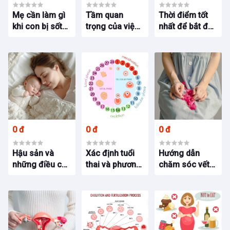
Mẹ cần làm gì
Tầm quan
Thời điểm tốt
khi con bị sốt?
trọng của việc
nhất để bắt đầu
Chia sẻ từ BS
thai giáo? Kinh
thai giáo? –
Bích Trang
nghiệm từ Bs
Chia sẻ kinh
BMT
Bích Trang
nghiệm dưới
BMT
góc độ Bác sĩ
Bích Trang
BMT
0 đ
0 đ
0 đ
Hậu sản và
Xác định tuổi
Hướng dẫn
những điều cần
thai và phương
chăm sóc vết
biết, chia sẻ từ
pháp tính tuổi
may tầng sinh
Bs Bích Trang
thai
môn, kinh
BMT
nghiệm hữu ích
từ Bs Bích
Trang BMT