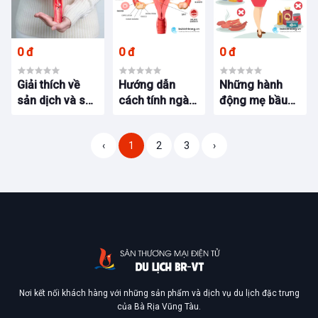
0 đ
0 đ
0 đ
Giải thích về
Hướng dẫn
Những hành
sản dịch và sự
cách tính ngày
động mẹ bầu
co hồi tử cung
rụng trứng và
không nên làm
sau sinh: Chia
thời điểm dễ
khi mang thai 3
‹
1
2
3
›
sẻ kinh nghiệm
thụ thai
tháng đầu
từ Bs Bích
Trang BMT
Nơi kết nối khách hàng với những sản phẩm và dịch vụ du lịch đặc trưng
của Bà Rịa Vũng Tàu.