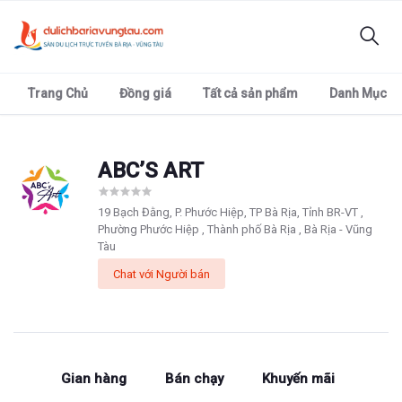
Trang Chủ
Đồng giá
Tất cả sản phẩm
Danh Mục
ABC’S ART
19 Bạch Đằng, P. Phước Hiệp, TP Bà Rịa, Tỉnh BR-VT ,
Phường Phước Hiệp , Thành phố Bà Rịa , Bà Rịa - Vũng
Tàu
Chat với Người bán
Gian hàng
Bán chạy
Khuyến mãi