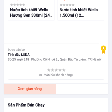
 ở
Nước tinh khiết Wells
Nước tinh khiết Wells
N
Hương Sen 330ml (24
1.500ml (12
5
lon/thùng)
chai/thùng)
Được bán bởi
Tinh dầu LODA
Số 25, ngõ 218 , Phường Cổ Nhuế 2 , Quận Bắc Từ Liêm , TP. Hà nội
(0 Phản hồi khách hàng)
Xem gian hàng
Sản Phẩm Bán Chạy