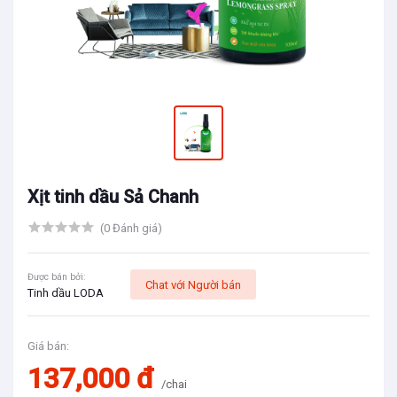
Xịt tinh dầu Sả Chanh
(0 Đánh giá)
Được bán bởi:
Chat với Người bán
Tinh dầu LODA
Giá bán:
137,000 đ
/chai