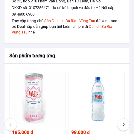
Số 25, ngõ 218 Phạm Văn Đồng, Bắc Từ Liêm, Hà Nội
DKKD số: 0107286471, do sở kế hoạch và đầu tư Hà Nội cấp
09 4800 6900
Truy cập trang chủ
Sàn Du Lịch Bà Rịa - Vũng Tàu
để xem toàn
bộ Deal hấp dẫn giúp bạn tiết kiệm chi phí đi
Du lịch Bà Rịa -
Vũng Tàu
nhé
Sản phẩm tương ứng
185,000 đ
98,000 đ
95