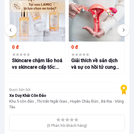
T
0 đ
0 đ
0
Skincare chậm lão hoá
Giải thích về sản dịch
H
vs skincare cấp tốc:
và sự co hồi tử cung
v
Tại sao LAMIC là lựa
sau sinh: Chia sẻ kinh
k
chọn an toàn?
nghiệm từ Bs Bích
B
Trang BMT
Được bán bởi
Xe Duy Khải Côn Đảo
Khu 5 côn đảo , Thị trấn Ngãi Giao , Huyện Châu Đức , Bà Rịa - Vũng
Tàu
(0 Phản hồi khách hàng)