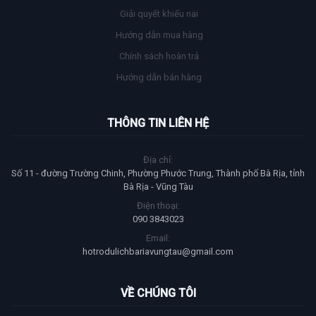
Giải quyết khiếu nai
Hướng dẫn mua hàng
Chính sách hoàn trả
Hướng dẫn bán hàng
THÔNG TIN LIÊN HỆ
Địa chỉ:
Số 11 - đường Trường Chinh, Phường Phước Trung, Thành phố Bà Rịa, tỉnh
Bà Rịa - Vũng Tàu
Điện thoại:
090 3843023
Email:
hotrodulichbariavungtau@gmail.com
VỀ CHÚNG TÔI