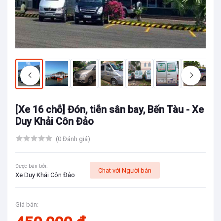
[Xe 16 chỗ] Đón, tiễn sân bay, Bến Tàu - Xe
Duy Khải Côn Đảo
(0 Đánh giá)
Được bán bởi:
Chat với Người bán
Xe Duy Khải Côn Đảo
Giá bán: