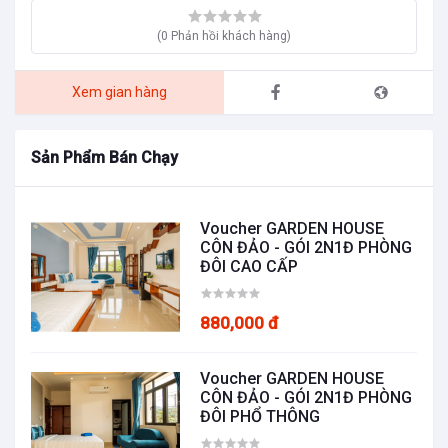
Tàu
Email chúng tôi:
gardenhousecondao@gmail.com
(0 Phản hồi khách hàng)
Điện thoại:
0919 107 588 – 0254 350 8767
Xem gian hàng
Sản Phẩm Bán Chạy
Voucher GARDEN HOUSE
CÔN ĐẢO - GÓI 2N1Đ PHÒNG
ĐÔI CAO CẤP
880,000 đ
Voucher GARDEN HOUSE
CÔN ĐẢO - GÓI 2N1Đ PHÒNG
ĐÔI PHỔ THÔNG