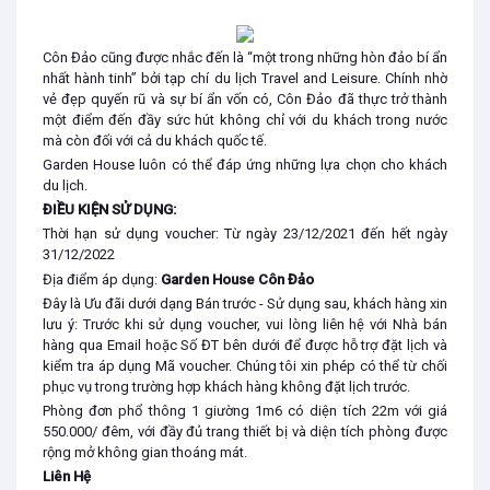
Côn Đảo cũng được nhắc đến là “một trong những hòn đảo bí ẩn
nhất hành tinh” bởi tạp chí du lịch Travel and Leisure. Chính nhờ
vẻ đẹp quyến rũ và sự bí ẩn vốn có, Côn Đảo đã thực trở thành
một điểm đến đầy sức hút không chỉ với du khách trong nước
mà còn đối với cả du khách quốc tế.
Garden House luôn có thể đáp ứng những lựa chọn cho khách
du lịch.
ĐIỀU KIỆN SỬ DỤNG:
Thời hạn sử dụng voucher: Từ ngày 23/12/2021 đến hết ngày
31/12/2022
Địa điểm áp dụng:
Garden House Côn Đảo
Đây là Ưu đãi dưới dạng Bán trước - Sử dụng sau, khách hàng xin
lưu ý: Trước khi sử dụng voucher, vui lòng liên hệ với Nhà bán
hàng qua Email hoặc Số ĐT bên dưới để được hỗ trợ đặt lịch và
kiểm tra áp dụng Mã voucher. Chúng tôi xin phép có thể từ chối
phục vụ trong trường hợp khách hàng không đặt lịch trước.
Phòng đơn phổ thông 1 giường 1m6 có diện tích 22m với giá
550.000/ đêm, với đầy đủ trang thiết bị và diện tích phòng được
rộng mở không gian thoáng mát.
Liên Hệ