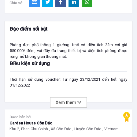
Chia sẻ:
Đặc điểm nổi bật
Phòng đơn phổ thông 1 giường 1m6 có diện tích 22m với giá
550.000/ đêm, với đầy đủ trang thiết bị và diện tích phòng được
rộng mở không gian thoáng mát.
Điều kiện sử dụng
Thời hạn sử dụng voucher: Từ ngày 23/12/2021 đến hết ngày
31/12/2022
Địa điểm áp dụng:
Garden House Côn Đảo
Đây là Ưu đãi dưới dạng Bán trước - Sử dụng sau, khách hàng xin
Xem thêm
lưu ý: Trước khi sử dụng voucher, vui lòng liên hệ với Nhà bán hàng
qua Email hoặc Số ĐT bên dưới để được hỗ trợ đặt lịch và kiểm tra
áp dụng Mã voucher. Chúng tôi xin phép có thể từ chối phục vụ
Được bán bởi
trong trường hợp khách hàng không đặt lịch trước.
Garden House Côn Đảo
Liên Hệ
Khu 2, Phan Chu Chinh , Xã Côn Đảo , Huyện Côn Đảo , Vietnam
Địa chỉ chúng tôi:
Khu 2, Phan Chu Chinh, Côn Đảo, Bà Rịa, Vũng