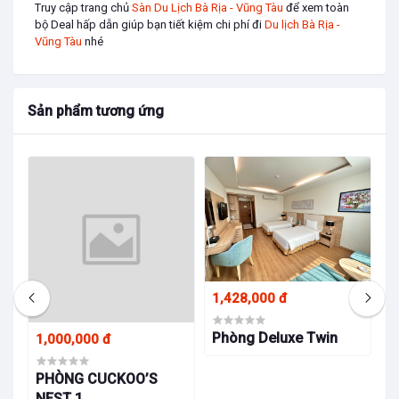
Truy cập trang chủ
Sàn Du Lịch Bà Rịa - Vũng Tàu
để xem toàn
bộ Deal hấp dẫn giúp bạn tiết kiệm chi phí đi
Du lịch Bà Rịa -
Vũng Tàu
nhé
Sản phẩm tương ứng
1,428,000 đ
1
Phòng Deluxe Twin
P
1,000,000 đ
PHÒNG CUCKOO’S
NEST 1