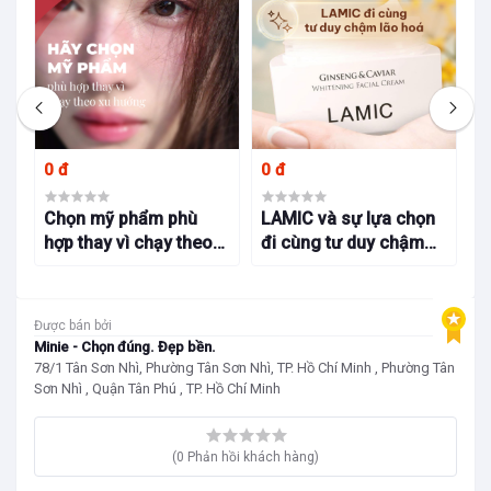
0 đ
0 đ
0
Chọn mỹ phẩm phù
LAMIC và sự lựa chọn
M
hợp thay vì chạy theo
đi cùng tư duy chậm
c
xu hướng tại cửa hàng
lão hoá
s
mỹ phẩm chọn lọc
c
Minie
Được bán bởi
Minie - Chọn đúng. Đẹp bền.
78/1 Tân Sơn Nhì, Phường Tân Sơn Nhì, TP. Hồ Chí Minh , Phường Tân
Sơn Nhì , Quận Tân Phú , TP. Hồ Chí Minh
(0 Phản hồi khách hàng)