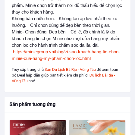
phẩm. Minie chọn trở thành nơi đủ thấu hiểu để chọn lọc
thay cho khách hàng.
Không bán nhiều hơn. Không tạo áp lực phải theo xu
hướng. Chỉ chọn đúng để đẹp bền theo thời gian.
Minie- Chọn đúng. Đẹp bền. Có lẽ, đó chính là lý do
khách hàng tin chọn Minie như một cửa hàng mỹ phẩm
chọn lọc cho hành trình chăm sóc da lâu dài.
https://miniegroup.vn/blog/vi-sao-khach-hang-tin-chon-
minie-cua-hang-my-pham-chon-loc.html
Truy cập trang chủ
Sàn Du Lịch Bà Rịa - Vũng Tàu
để xem toàn
bộ Deal hấp dẫn giúp bạn tiết kiệm chi phí đi
Du lịch Bà Rịa -
Vũng Tàu
nhé
Sản phẩm tương ứng