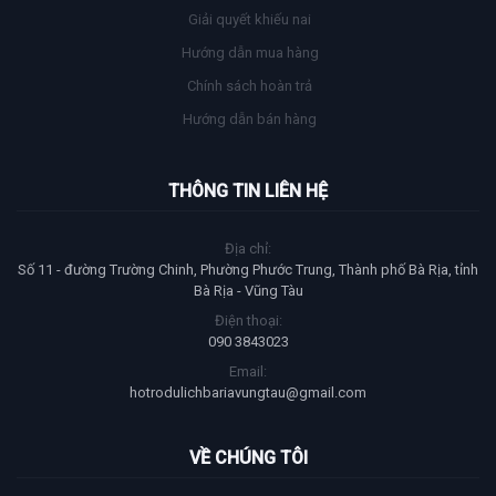
Giải quyết khiếu nai
Hướng dẫn mua hàng
Chính sách hoàn trả
Hướng dẫn bán hàng
THÔNG TIN LIÊN HỆ
Địa chỉ:
Số 11 - đường Trường Chinh, Phường Phước Trung, Thành phố Bà Rịa, tỉnh
Bà Rịa - Vũng Tàu
Điện thoại:
090 3843023
Email:
hotrodulichbariavungtau@gmail.com
VỀ CHÚNG TÔI