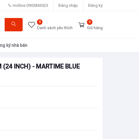
Hotline
0903843023
Đăng nhập
Đăng ký
0
0
Danh sách yêu thích
Giỏ hàng
ng ký nhà bán
 (24 INCH) - MARTIME BLUE