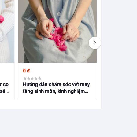
0 đ
0 đ
ự co
Hướng dẫn chăm sóc vết may
Xác định tuổi 
 sẻ
tầng sinh môn, kinh nghiệm
pháp tính tuổi 
ang
hữu ích từ Bs Bích Trang BMT