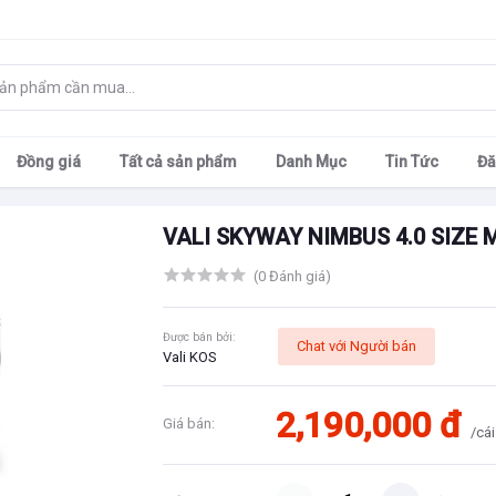
Đồng giá
Tất cả sản phẩm
Danh Mục
Tin Tức
Đă
VALI SKYWAY NIMBUS 4.0 SIZE M
(0 Đánh giá)
Được bán bởi:
Chat với Người bán
Vali KOS
2,190,000 đ
Giá bán:
/cái