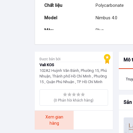
Chất liệu
Polycarbonate
Model
Nimbus 4.0
Màu
Blue
Kích thước
66 x 43.1 x 27.9 cm
Cân nặng
4.2 kg
Được bán bởi
Mô 
Vali KOS
Độ nới
5cm
102A2 Huỳnh Văn Bánh, Phường 15, Phú
Nhuận, Thành phố Hồ Chí Minh , Phường
Truy
Website
https://www.skywa
15 , Quận Phú Nhuận , TP. Hồ Chí Minh
Thương hiệu
Skyway (thương hiệ
Hills Mỹ)
(0 Phản hồi khách hàng)
Sản
Xuất xứ
Made in China
Xem gian
hàng
Bảo hành
10 năm