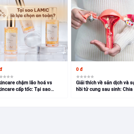
đ
0 đ
kincare chậm lão hoá vs
Giải thích về sản dịch và s
incare cấp tốc: Tại sao
hồi tử cung sau sinh: Chia
MIC là lựa chọn an toàn?
kinh nghiệm từ Bs Bích Tr
BMT