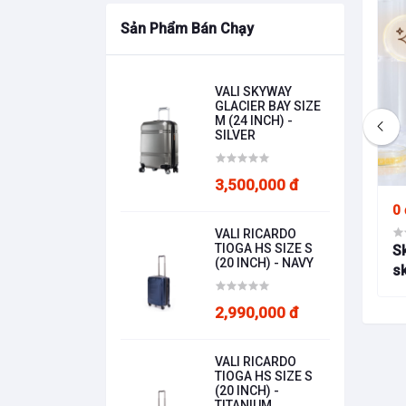
Sản Phẩm Bán Chạy
VALI SKYWAY
GLACIER BAY SIZE
M (24 INCH) -
350,000 đ
SILVER
I CỘT ĐIỆN SG -
TÚI TRÙM VALI XE VỊT SG -
3,500,000 đ
 VÀNG
SIZE S - MÀU XANH
0 
VALI RICARDO
TIOGA HS SIZE S
S
(20 INCH) - NAVY
sk
LA
2,990,000 đ
VALI RICARDO
TIOGA HS SIZE S
(20 INCH) -
TITANIUM