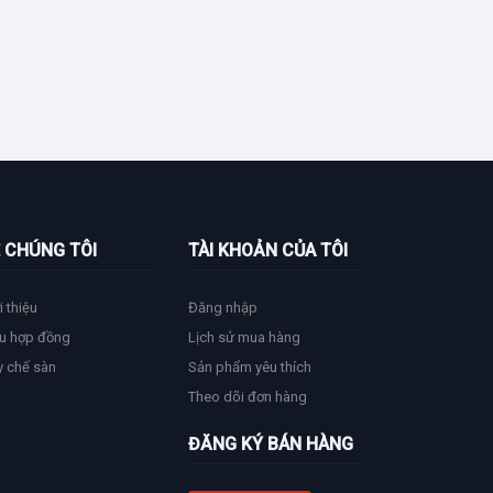
 CHÚNG TÔI
TÀI KHOẢN CỦA TÔI
i thiệu
Đăng nhập
u hợp đồng
Lịch sử mua hàng
y chế sàn
Sản phẩm yêu thích
Theo dõi đơn hàng
ĐĂNG KÝ BÁN HÀNG