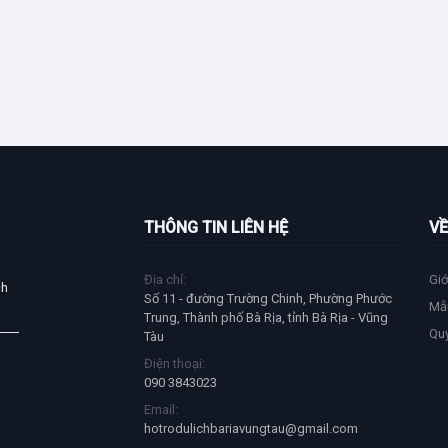
THÔNG TIN LIÊN HỆ
VỀ
Địa chỉ:
Giớ
ch
Số 11 - đường Trường Chinh, Phường Phước
Mẫ
Trung, Thành phố Bà Rịa, tỉnh Bà Rịa - Vũng
Qu
Tàu
Điện thoại:
090 3843023
Email:
hotrodulichbariavungtau@gmail.com