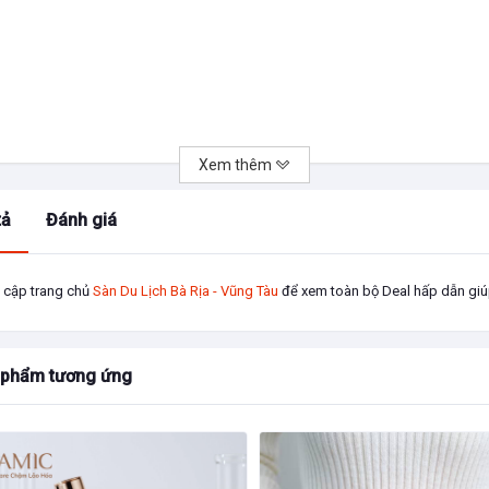
Xem thêm
tả
Đánh giá
 cập trang chủ
Sàn Du Lịch Bà Rịa - Vũng Tàu
để xem toàn bộ Deal hấp dẫn giúp
yluggage.com/
u con của Ricardo Beverly
 phẩm tương ứng