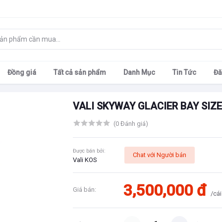
Đồng giá
Tất cả sản phẩm
Danh Mục
Tin Tức
Đă
VALI SKYWAY GLACIER BAY SIZE 
(0 Đánh giá)
Được bán bởi:
Chat với Người bán
Vali KOS
3,500,000 đ
Giá bán:
/cái