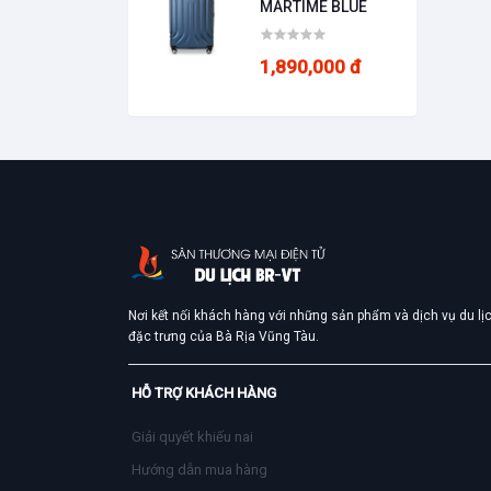
MARTIME BLUE
Cảm hứng thiết kế
Lấy cảm hứng từ vẻ đẹp của dòng sông băng ở 
1,890,000 đ
Glacier thuộc Bang Alaska, chiếc vali Skyway Gla
sở hữu màu sắc sang trọng, kiểu dáng hiện đại gi
chuyến hành trình của mình.
Nơi kết nối khách hàng với những sản phẩm và dịch vụ du lị
đặc trưng của Bà Rịa Vũng Tàu.
HỖ TRỢ KHÁCH HÀNG
Giải quyết khiếu nai
Hướng dẫn mua hàng