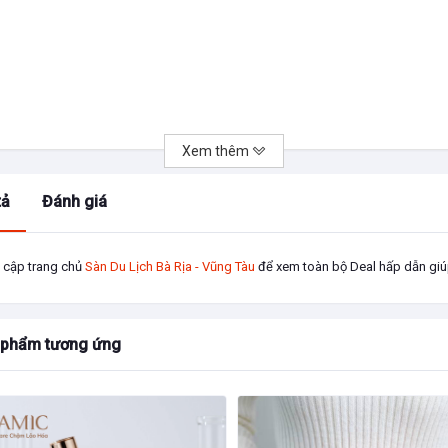
Xem thêm
tả
Đánh giá
 cập trang chủ
Sàn Du Lịch Bà Rịa - Vũng Tàu
để xem toàn bộ Deal hấp dẫn giúp
yluggage.com/
u con của Ricardo Beverly
 phẩm tương ứng