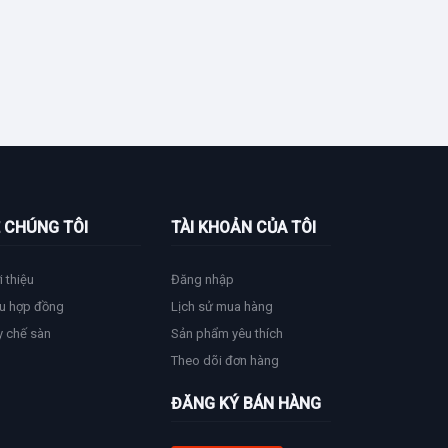
 CHÚNG TÔI
TÀI KHOẢN CỦA TÔI
i thiệu
Đăng nhập
u hợp đồng
Lịch sử mua hàng
y chế sàn
Sản phẩm yêu thích
Theo dõi đơn hàng
ĐĂNG KÝ BÁN HÀNG