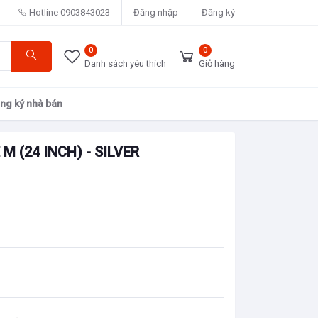
Hotline
0903843023
Đăng nhập
Đăng ký
0
0
Danh sách yêu thích
Giỏ hàng
ng ký nhà bán
M (24 INCH) - SILVER