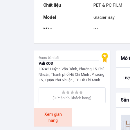
Chất liệu
PET & PC FILM
Model
Glacier Bay
Màu
Silver
Kích thước
65.5 x 42 x 28 cm
Cân nặng
3.9kg
Được bán bởi
Mô 
Vali KOS
Độ nới
5cm
102A2 Huỳnh Văn Bánh, Phường 15, Phú
Nhuận, Thành phố Hồ Chí Minh , Phường
Truy
Website
https://www.skywa
15 , Quận Phú Nhuận , TP. Hồ Chí Minh
Thương hiệu
Skyway (thương hiệ
Hills Mỹ)
(0 Phản hồi khách hàng)
Sản
Xuất xứ
Made in China
Xem gian
hàng
Bảo hành
5 năm