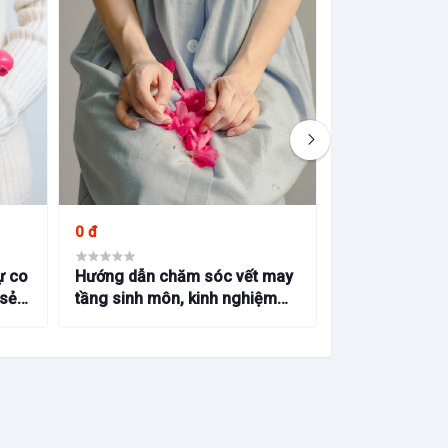
0 đ
0 đ
ự co
Hướng dẫn chăm sóc vết may
Xác định tuổi 
 sẻ
tầng sinh môn, kinh nghiệm
pháp tính tuổi 
ang
hữu ích từ Bs Bích Trang BMT