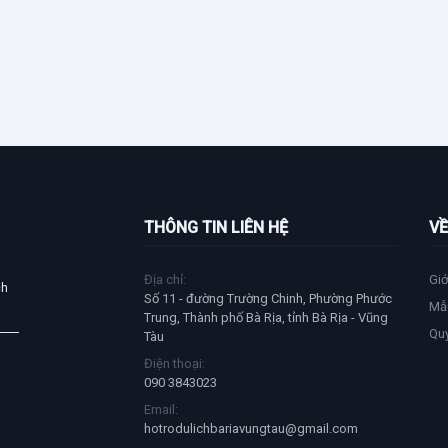
Công viên Quốc gia Vịnh
cier Bay Size S 24 inch - Silver
úp bạn nổi bật, tự tin hơn trong
THÔNG TIN LIÊN HỆ
VỀ
Địa chỉ:
Giớ
ch
Số 11 - đường Trường Chinh, Phường Phước
Mẫ
Trung, Thành phố Bà Rịa, tỉnh Bà Rịa - Vũng
Qu
Tàu
Điện thoại:
090 3843023
Email:
hotrodulichbariavungtau@gmail.com