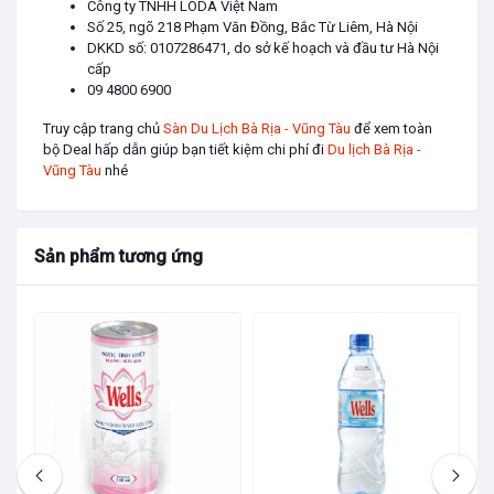
Công ty TNHH LODA Việt Nam
ngành công nghiệp nước hoa.
Số 25, ngõ 218 Phạm Văn Đồng, Bắc Từ Liêm, Hà Nội
Ứng dụng hay & bí quyết
DKKD số: 0107286471, do sở kế hoạch và đầu tư Hà Nội
cấp
🌿Ứng dụng cho sản xuất:
09 4800 6900
Làm nguyên liệu sản xuất mỹ phẩm, dược
Truy cập trang chủ
Sàn Du Lịch Bà Rịa - Vũng Tàu
để xem toàn
phẩm, nước hoa thiên nhiên, và các sản
bộ Deal hấp dẫn giúp bạn tiết kiệm chi phí đi
Du lịch Bà Rịa -
Vũng Tàu
nhé
phẩm hóa mỹ phẩm cao cấp khác…
🌿Ứng dụng trong cuộc sống hàng ngày:
Xông thơm phòng, khử mùi và sát khuẩn:
Sản phẩm tương ứng
🌱Dùng đèn xông tinh dầu hay máy khuếch
tán (máy phun sương tinh dầu) với vài giọt
tinh dầu oải hương.
🌱Bạn sẽ có một không gian sạch bóng vi
khuẩn, vừa phòng chống bệnh truyền nhiễm
qua đường hô hấp, vừa tận hưởng những
giây phút tĩnh tâm tuyệt vời.