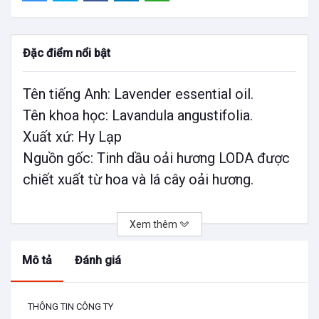
Đặc điểm nổi bật
Tên tiếng Anh: Lavender essential oil.
Tên khoa học: Lavandula angustifolia.
Xuất xứ: Hy Lạp
Nguồn gốc: Tinh dầu oải hương LODA được
chiết xuất từ hoa và lá cây oải hương.
Tính năng & lợi ích
Tinh dầu oải hương là loại tinh dầu đa năng,
Xem thêm
nổi bật là khả năng kháng khuẩn, kháng viêm
Mô tả
Đánh giá
và chống trầm cảm.
Tinh dầu Oải Hương đặc biệt hiệu quả trong
làm đẹp, trị liệu bằng hương thơm và trong
THÔNG TIN CÔNG TY