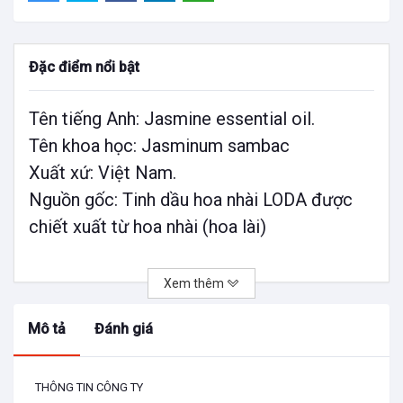
Đặc điểm nổi bật
Tên tiếng Anh: Jasmine essential oil.
Tên khoa học: Jasminum sambac
Xuất xứ: Việt Nam.
Nguồn gốc: Tinh dầu hoa nhài LODA được
chiết xuất từ hoa nhài (hoa lài)
🌿Tính năng & lợi ích
🌱Tinh dầu hoa nhài giúp giảm căng thẳng,
Xem thêm
hương thơm nhẹ nhàng thanh khiết mang lại
Mô tả
Đánh giá
giấc ngủ ngon, là tinh dầu hằng đầu trong
trị liệu bằng hương thơm.
🌱Là sản phẩm yêu thích của phái đẹp bởi
THÔNG TIN CÔNG TY