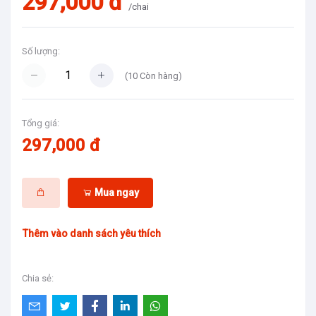
297,000 đ
/chai
Số lượng:
(
10
Còn hàng)
Tổng giá:
297,000 đ
Mua ngay
Thêm vào danh sách yêu thích
Chia sẻ: