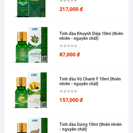
được các phòng masage, Spa cao cấp áp
217,000 đ
dụng giúp khách hàng giảm căng thẳng mệt
mỏi tinh thần.
Tinh dầu Khuynh Diệp 10ml (thiên
🌱Massage thường xuyên giúp làn da luôn
nhiên - nguyên chất)
săn chắc khỏe mạnh và tươi trẻ.
87,000 đ
🌱Ngoài ra tinh dầu hoa nhài có thể dùng
làm nguyên liệu để ướp trà, tạo hương cho
một vài món bánh …
Tinh dầu Vỏ Chanh Ý 10ml (thiên
nhiên - nguyên chất)
Điều kiện sử dụng
157,000 đ
Tinh dầu Gừng 10ml (thiên nhiên
- nguyên chất)