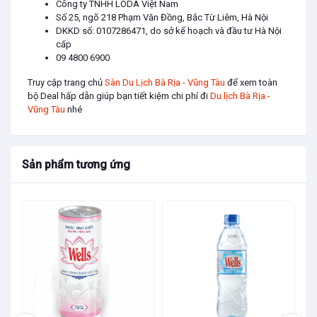
Công ty TNHH LODA Việt Nam
tinh dầu hoa nhài giúp da săn chắc, làm
Số 25, ngõ 218 Phạm Văn Đồng, Bắc Từ Liêm, Hà Nội
mềm mại da khô, làm dịu vùng da bị sưng
DKKD số: 0107286471, do sở kế hoạch và đầu tư Hà Nội
cấp
tấy, giảm nhăn và ngăn ngừa lão hóa giúp
09 4800 6900
trẻ hóa làn da.
Truy cập trang chủ
Sàn Du Lịch Bà Rịa - Vũng Tàu
để xem toàn
🌱Một trong những công dụng mà các chị
bộ Deal hấp dẫn giúp bạn tiết kiệm chi phí đi
Du lịch Bà Rịa -
Vũng Tàu
nhé
em vẫn rỉ tai nhau “cách hưởng tuần trăng
mật ngay tại nhà” là dựa vào khả năng làm
kích thích, tăng cường hưng phấn chuyện vợ
Sản phẩm tương ứng
chồng của tinh dầu hoa nhài.
🌿Ứng dụng hay & bí quyết
Cho phòng ngủ:
🌱Hoa nhài làm cho không gian phòng ngủ
thêm lãng mạn, nó dễ dàng giúp bạn và
“người ấy” tạo ra cảm xúc cho chuyện “vạn
người mê”, đây là cách được nhiều chị em