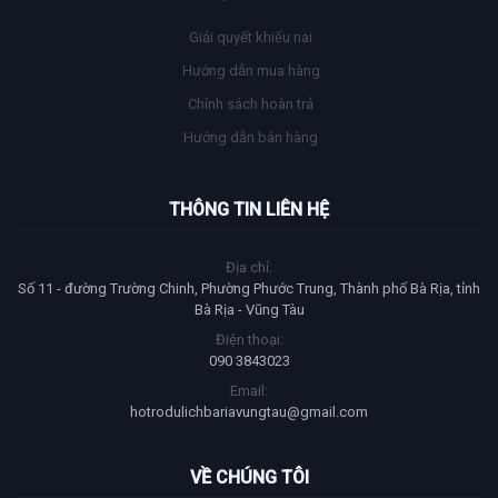
Giải quyết khiếu nai
Hướng dẫn mua hàng
Chính sách hoàn trả
Hướng dẫn bán hàng
THÔNG TIN LIÊN HỆ
Địa chỉ:
Số 11 - đường Trường Chinh, Phường Phước Trung, Thành phố Bà Rịa, tỉnh
Bà Rịa - Vũng Tàu
Điện thoại:
090 3843023
Email:
hotrodulichbariavungtau@gmail.com
VỀ CHÚNG TÔI