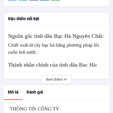
Đặc điểm nổi bật
Nguồn gốc tinh dầu Bạc Hà Nguyên Chất:
Chiết xuất từ cây bạc hà bằng phương pháp lôi
cuốn hơi nước.
Thành phần chính của tinh dầu Bạc Hà:
Tinh chất Menthol và menthone là 2 thành phần
Xem thêm
chính của tinh dầu Bạc Hà
Mô tả
Đánh giá
Công dụng tinh dầu Bạc hà :
Trị hơi thở có mùi, xoa dịu các chứng khó chịu
THÔNG TIN CÔNG TY
của bao tử, giảm đau bụng, đầy hơi, nhức đầu,