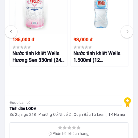
- Nhỏ tinh dầu bạc hà vào đường chuột chạy
chuột sẽ không dám đi qua, nếu xông tinh dầu
chuột cũng sẽ bỏ đi.
Điều kiện sử dụng
185,000 đ
98,000 đ
95
 ở
Nước tinh khiết Wells
Nước tinh khiết Wells
N
Hương Sen 330ml (24
1.500ml (12
5
lon/thùng)
chai/thùng)
Được bán bởi
Tinh dầu LODA
Số 25, ngõ 218 , Phường Cổ Nhuế 2 , Quận Bắc Từ Liêm , TP. Hà nội
(0 Phản hồi khách hàng)