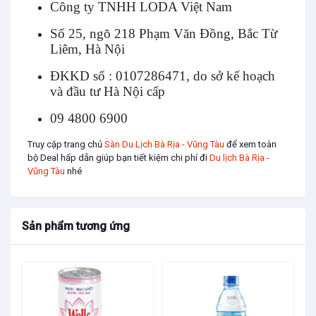
Công ty TNHH LODA Việt Nam
khó tiêu, ợ nóng.
Số 25, ngõ 218 Phạm Văn Đồng, Bắc Từ
Xoa dịu sự giận dữ, sự mệt mỏi, trầm cảm. Giúp
Liêm, Hà Nội
giảm đau xoang và nhức đầu.
ĐKKD số : 0107286471, do sở kế hoạch
Cách dùng Tinh dầu Bạc Hà :
và đầu tư Hà Nội cấp
- Nhỏ vài giọt tinh dầu cùng đèn xông.
09 4800 6900
- Xoa 1, 2 giọt lên thái dương, trán hay vùng
Truy cập trang chủ
Sàn Du Lịch Bà Rịa - Vũng Tàu
để xem toàn
xoang (cẩn thận tránh tiếp xúc với mắt) giúp
bộ Deal hấp dẫn giúp bạn tiết kiệm chi phí đi
Du lịch Bà Rịa -
Vũng Tàu
nhé
giảm đau xoang và nhức đầu.
- Khuếch tán tinh dầu bạc hà để bớt thèm ăn.
- Pha với dầu jojoba, Oliu và thoa lên vùng bao
Sản phẩm tương ứng
tử khi bị khó chịu.
- Chà vài giọt lên bàn chân để giảm sốt.
- Dùng để bôi lên chỗ bị ngứa khi bị côn trùng
cắn.
- Điều tiết da dầu, làm se và sạch da.