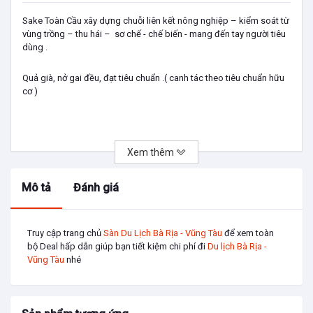
Sake Toàn Cầu xây dựng chuỗi liên kết nông nghiệp – kiểm soát từ
vùng trồng – thu hái – sơ chế - chế biến - mang đến tay người tiêu
dùng .
Quả già, nở gai đều, đạt tiêu chuẩn .( canh tác theo tiêu chuẩn hữu
cơ )
Được chọn lọc sơ chế - chế biến theo dây chuyền máy móc hiện đại
.
Xem thêm
Đạt tiêu chuẩn xuất khẩu toàn cầu .
Mô tả
Đánh giá
Thành phần : Sake tươi, bột phomai, dầu hướng dương.... .
Giá trị dinh dưỡng của sake :
Truy cập trang chủ
Sàn Du Lịch Bà Rịa - Vũng Tàu
để xem toàn
Cứ 100g Sake tươi sẽ cung cấp cho bạn: năng lượng 134 kcal, bột
bộ Deal hấp dẫn giúp bạn tiết kiệm chi phí đi
Du lịch Bà Rịa -
đường 27,12g; chất béo 0.23g; đạm 1.07g, đường ngọt 11g; nước
Vũng Tàu
nhé
70.65g, vitamin B1 0.110mg (10%), riboflavin (vit. B2) 0.030mg (3%);
niacin .