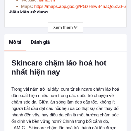
Maps:
https://maps.app.goo.gl/PGzHnwB4nZQo5zZF6
Điều kiện sử dụng
Xem thêm
Mô tả
Đánh giá
Skincare chậm lão hoá hot
nhất hiện nay
Trong vài năm trở lại đây, cụm từ skincare chậm lão hoá
dần xuất hiện nhiều hơn trong các cuộc trò chuyện về
chăm sóc da. Giữa làn sóng làm đẹp cấp tốc, không ít
người bắt đầu đặt câu hỏi: liệu da có thật sự cần thay đổi
nhanh đến vậy, hay điều da cần là một hướng chăm sóc
ổn định và bền vững hơn? Chính trong bối cảnh đó,
LAMIC - Skincare chậm lão hoá trở thành cái tên được