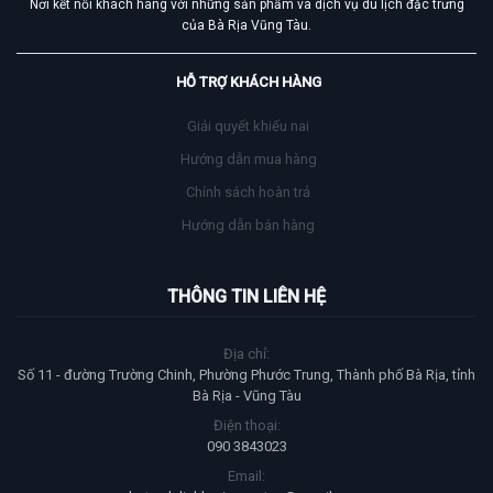
Nơi kết nối khách hàng với những sản phẩm và dịch vụ du lịch đặc trưng
của Bà Rịa Vũng Tàu.
HỖ TRỢ KHÁCH HÀNG
Giải quyết khiếu nai
Hướng dẫn mua hàng
Chính sách hoàn trả
Hướng dẫn bán hàng
THÔNG TIN LIÊN HỆ
Địa chỉ:
Số 11 - đường Trường Chinh, Phường Phước Trung, Thành phố Bà Rịa, tỉnh
Bà Rịa - Vũng Tàu
Điện thoại:
090 3843023
Email: