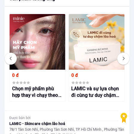
0 đ
0 đ
0
oá
Chọn mỹ phẩm phù
LAMIC và sự lựa chọn
M
hợp thay vì chạy theo
đi cùng tư duy chậm
c
xu hướng tại cửa hàng
lão hoá
s
mỹ phẩm chọn lọc
c
Minie
Được bán bởi
LAMIC - Skincare chậm lão hoá
78/1 Tân Sơn Nhì, Phường Tân Sơn Nhì, TP. Hồ Chí Minh , Phường Tân