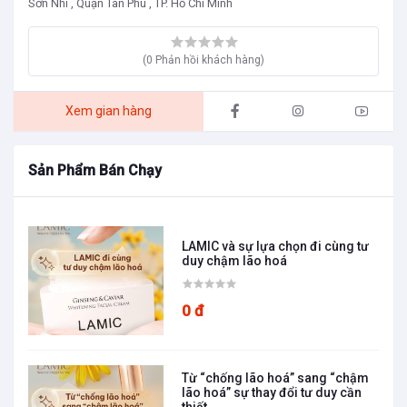
Sơn Nhì , Quận Tân Phú , TP. Hồ Chí Minh
(0 Phản hồi khách hàng)
Xem gian hàng
Sản Phẩm Bán Chạy
LAMIC và sự lựa chọn đi cùng tư
duy chậm lão hoá
0 đ
Từ “chống lão hoá” sang “chậm
lão hoá” sự thay đổi tư duy cần
thiết