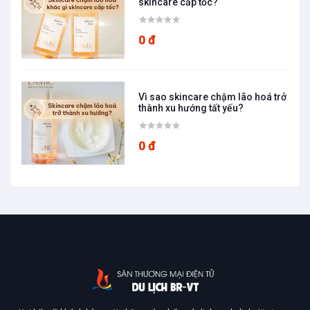
skincare cấp tốc?
0 đ
Vì sao skincare chậm lão hoá trở
thành xu hướng tất yếu?
0 đ