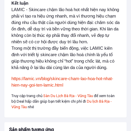
Kết luận
LAMIC - Skincare chậm lão hoá hot nhất hiện nay không
phải vì tạo ra hiệu ứng nhanh, mà vì thương hiệu chạm
đúng nhu cầu thật của người dùng hiện đại: chăm sóc da
ổn định, dễ duy trì và bền vững theo thời gian. Khi làn da
không còn bị thúc ép phải thay đổi nhanh, vẻ đẹp tự
nhiên sẽ có cơ hội được duy trì lâu hơn.
Trong một thị trường đầy biến động, việc LAMIC kiên
định với triết lý skincare chậm lão hoá chính là yếu tố
giúp thương hiệu không chỉ “hot” trong chốc lát, mà có
khả năng ở lại lâu dài cùng làn da của người dùng.
https://lamic.vn/blog/skincare-cham-lao-hoa-hot-nhat-
hien-nay-goi-ten-lamic.html
Truy cập trang chủ
Sàn Du Lịch Bà Rịa - Vũng Tàu
để xem toàn
bộ Deal hấp dẫn giúp bạn tiết kiệm chi phí đi
Du lịch Bà Rịa -
Vũng Tàu
nhé
Sản phẩm tương ứng