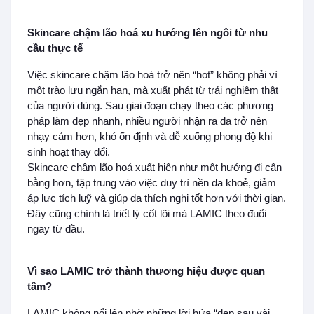
Skincare chậm lão hoá xu hướng lên ngôi từ nhu
cầu thực tế
Việc skincare chậm lão hoá trở nên “hot” không phải vì
một trào lưu ngắn hạn, mà xuất phát từ trải nghiệm thật
của người dùng. Sau giai đoạn chạy theo các phương
pháp làm đẹp nhanh, nhiều người nhận ra da trở nên
nhạy cảm hơn, khó ổn định và dễ xuống phong độ khi
sinh hoạt thay đổi.
Skincare chậm lão hoá xuất hiện như một hướng đi cân
bằng hơn, tập trung vào việc duy trì nền da khoẻ, giảm
áp lực tích luỹ và giúp da thích nghi tốt hơn với thời gian.
Đây cũng chính là triết lý cốt lõi mà LAMIC theo đuổi
ngay từ đầu.
Vì sao LAMIC trở thành thương hiệu được quan
tâm?
LAMIC không nổi lên nhờ những lời hứa “đẹp sau vài