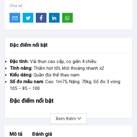
Chia sẻ:
Đặc điểm nổi bật
Đặc tính:
Vải thun cao cấp, co giãn 4 chiều
Tính năng:
Thấm hút tốt, khô thoáng nhanh x2
Kiểu dáng:
Quần đùi thể thao nam
Số đo mẫu nam
: Cao: 1m75; Nặng: 70kg; Số đo 3 vòng:
105 – 85 – 100
Đặc điểm nổi bật
Màu sắc:
Đen, Đen Xám, Xám Đậm, Xám Ghi, Xám Chì,
Xem thêm
Xanh Đậm, Xanh Dương Nhạt
Chất liệu:
88% Polyester, 12% spandex, co giãn 4 chiều
Mô tả:
Đùi thun nam, Logo Pavo ở đùi trái
Mô tả
Đánh giá