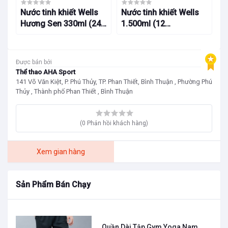
 ở
Nước tinh khiết Wells
Nước tinh khiết Wells
N
Hương Sen 330ml (24
1.500ml (12
5
lon/thùng)
chai/thùng)
Được bán bởi
Thể thao AHA Sport
141 Võ Văn Kiệt, P. Phú Thủy, TP. Phan Thiết, Bình Thuận , Phường Phú
Thủy , Thành phố Phan Thiết , Bình Thuận
(0 Phản hồi khách hàng)
Xem gian hàng
Sản Phẩm Bán Chạy
Quần Dài Tập Gym Yoga Nam