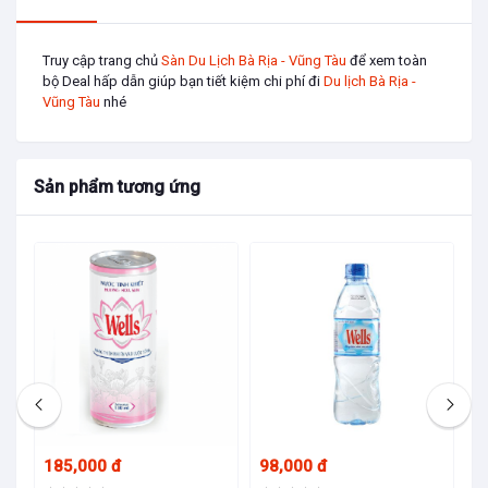
Form:
Form suông dễ mặc, không kén dáng
Vệ sinh: Quần Áo Thể Thao Nam
Truy cập trang chủ
Sàn Du Lịch Bà Rịa - Vũng Tàu
để xem toàn
bộ Deal hấp dẫn giúp bạn tiết kiệm chi phí đi
Du lịch Bà Rịa -
Không sử dụng chất tẩy rửa làm mềm
Vũng Tàu
nhé
Không giặt bằng nước nóng, không giặt sấy (giặt sấy ở
nhiệt độ thấp)
Không phơi trực tiếp dưới ánh nắng mặt trời
Sản phẩm tương ứng
Nên lộn trái quần áo trước khi giặt
Điều kiện sử dụng
185,000 đ
98,000 đ
95