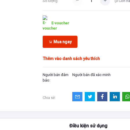
(
3
Còn h
Số lượng:
E-voucher
Mua ngay
Thêm vào danh sách yêu thích
Người bán đảm
Người bán đã xác minh
bảo:
Chia sẻ:
Điều kiện sử dụng