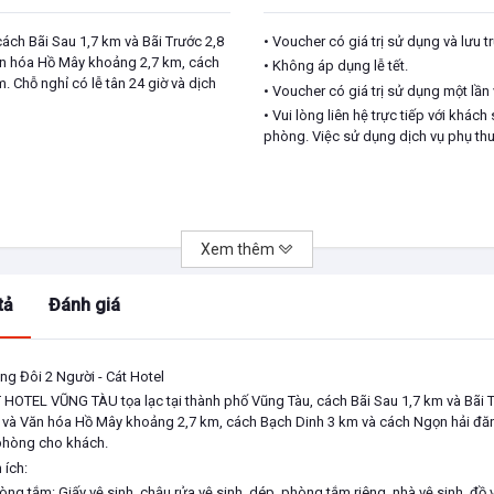
ách Bãi Sau 1,7 km và Bãi Trước 2,8
• Voucher có giá trị sử dụng và lưu t
Văn hóa Hồ Mây khoảng 2,7 km, cách
• Không áp dụng lễ tết.
 Chỗ nghỉ có lễ tân 24 giờ và dịch
• Voucher có giá trị sử dụng một lần 
• Vui lòng liên hệ trực tiếp với khác
phòng. Việc sử dụng dịch vụ phụ thuộ
Xem thêm
tả
Đánh giá
ng Đôi 2 Người - Cát Hotel
 HOTEL VŨNG TÀU tọa lạc tại thành phố Vũng Tàu, cách Bãi Sau 1,7 km và Bãi Tr
i và Văn hóa Hồ Mây khoảng 2,7 km, cách Bạch Dinh 3 km và cách Ngọn hải đăng
phòng cho khách.
 ích:
hòng tắm: Giấy vệ sinh, chậu rửa vệ sinh, dép, phòng tắm riêng, nhà vệ sinh, đồ 