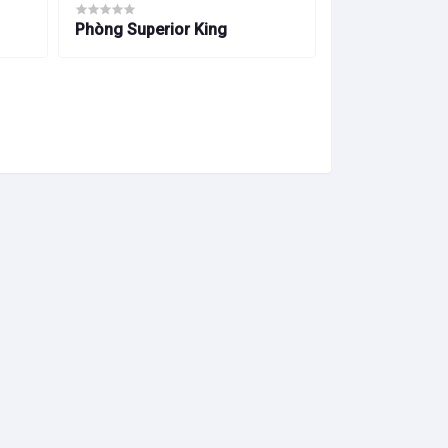
Villa Vũng Tàu
Phòng Superior King
gần biển