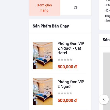
Xem gian
- P
hàng
- Dị
Tru
nhé
Sản Phẩm Bán Chạy
Sản
Phòng Đơn VIP
2 Người - Cát
Hotel
500,000 đ
Phòng Đơn VIP
2 Người
1,800,000 đ
500,000 đ
PHÒNG DELUXE
E