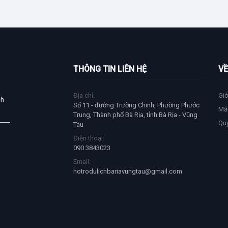
THÔNG TIN LIÊN HỆ
VỀ
Địa chỉ:
Giớ
ch
Số 11 - đường Trường Chinh, Phường Phước
Mẫ
Trung, Thành phố Bà Rịa, tỉnh Bà Rịa - Vũng
Qu
Tàu
Điện thoại:
090 3843023
Email:
hotrodulichbariavungtau@gmail.com