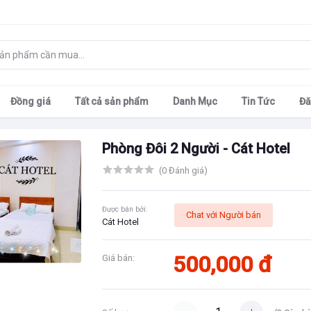
Đồng giá
Tất cả sản phẩm
Danh Mục
Tin Tức
Đă
Phòng Đôi 2 Người - Cát Hotel
(0 Đánh giá)
Được bán bởi:
Chat với Người bán
Cát Hotel
500,000 đ
Giá bán: