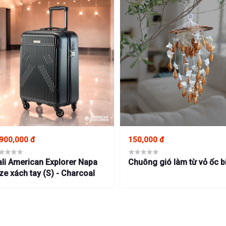
900,000 đ
150,000 đ
li American Explorer Napa
Chuông gió làm từ vỏ ốc b
ze xách tay (S) - Charcoal