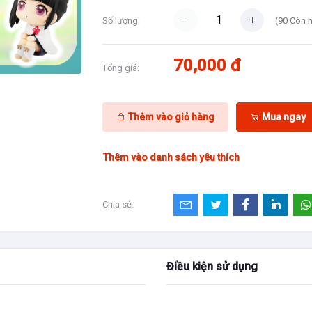
(
90
Còn 
Số lượng:
70,000 đ
Tổng giá:
Thêm vào giỏ hàng
Mua ngay
Thêm vào danh sách yêu thích
Chia sẻ:
Điều kiện sử dụng