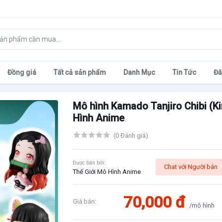
Đồng giá
Tất cả sản phẩm
Danh Mục
Tin Tức
Đă
Mô hình Kamado Tanjiro Chibi (K
Hình Anime
(0 Đánh giá)
Được bán bởi:
Chat với Người bán
Thế Giới Mô Hình Anime
70,000 đ
Giá bán:
/mô hình