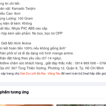
g tin chi tiết:

hân vật: Kamado Tanjiro

hiều Cao: 8cm

rọng Lượng: 100 Gram 

hụ kiện đi kèm: Không 

hất liệu: Nhựa PVC ABS cao cấp 

ỏ hộp kèm sản phẩm: No box, bọc túi OPP 

 Giới Mô Hình Anime 

m kết hoàn tiền 100% nếu không giống ảnh”

hân phối sỉ và lẻ đa dạng mô hình manga anime.  

hận đặt hàng theo yêu cầu (07-14 ngày).

Hotline chăm sóc khách hàng , giải đáp thắc mắc : 0914 869 008 – 076
Địa chỉ: 567 Tùng Thiện Vương, Phường 12, Quận 8, Tp. Hồ Chí Minh
 cập trang chủ
Sàn Du Lịch Bà Rịa - Vũng Tàu
để xem toàn bộ Deal hấp dẫn giúp
 phẩm tương ứng