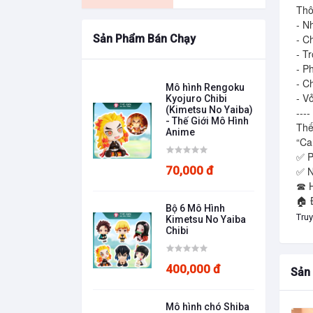
Thôn
- N
Sản Phẩm Bán Chạy
- C
- T
- P
- C
Mô hình Rengoku
- V
Kyojuro Chibi
(Kimetsu No Yaiba)
---- 

- Thế Giới Mô Hình
Thế
Anime
“Ca
✅ P
70,000 đ
✅ N
☎️ 
🏠 
Bộ 6 Mô Hình
Truy
Kimetsu No Yaiba
Chibi
400,000 đ
Sản
Mô hình chó Shiba