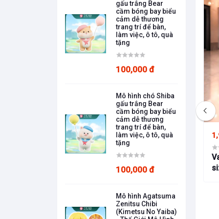
gấu trắng Bear
cầm bóng bay biểu
cảm dễ thương
trang trí để bàn,
làm việc, ô tô, quà
tặng
100,000 đ
Mô hình chó Shiba
gấu trắng Bear
cầm bóng bay biểu
cảm dễ thương
trang trí để bàn,
1,
làm việc, ô tô, quà
tặng
Va
si
100,000 đ
390,000 đ
lực Tặng túi
Mô hình Agatsuma
Bọ Trên Lá
Zenitsu Chibi
(Kimetsu No Yaiba)