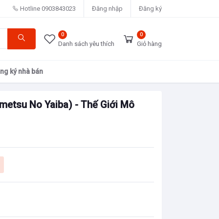
Hotline
0903843023
Đăng nhập
Đăng ký
0
0
Danh sách yêu thích
Giỏ hàng
ng ký nhà bán
imetsu No Yaiba) - Thế Giới Mô