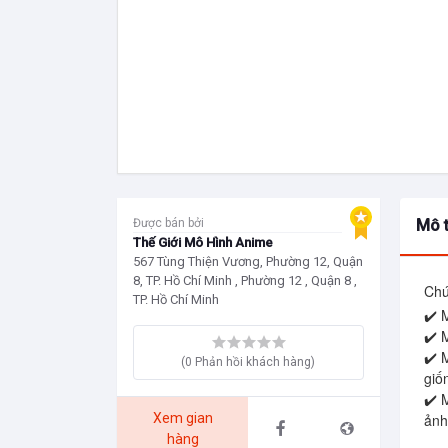
Được bán bởi
Mô 
Thế Giới Mô Hình Anime
567 Tùng Thiện Vương, Phường 12, Quận
8, TP. Hồ Chí Minh , Phường 12 , Quận 8 ,
Chú
TP. Hồ Chí Minh
✔️ 
✔️ 
✔️ 
(0 Phản hồi khách hàng)
giố
✔️ 
Xem gian
ảnh.
hàng