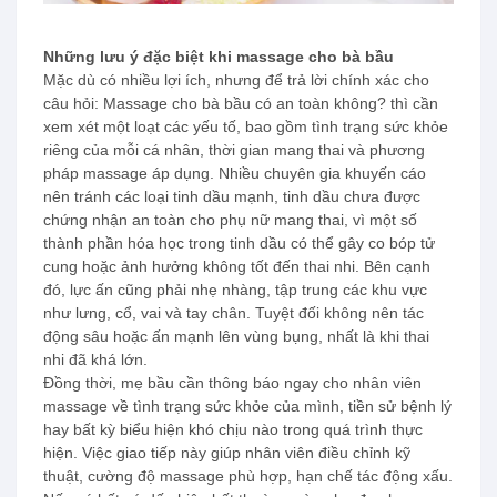
Những lưu ý đặc biệt khi massage cho bà bầu
Mặc dù có nhiều lợi ích, nhưng để trả lời chính xác cho
câu hỏi: Massage cho bà bầu có an toàn không? thì cần
xem xét một loạt các yếu tố, bao gồm tình trạng sức khỏe
riêng của mỗi cá nhân, thời gian mang thai và phương
pháp massage áp dụng. Nhiều chuyên gia khuyến cáo
nên tránh các loại tinh dầu mạnh, tinh dầu chưa được
chứng nhận an toàn cho phụ nữ mang thai, vì một số
thành phần hóa học trong tinh dầu có thể gây co bóp tử
cung hoặc ảnh hưởng không tốt đến thai nhi. Bên cạnh
đó, lực ấn cũng phải nhẹ nhàng, tập trung các khu vực
như lưng, cổ, vai và tay chân. Tuyệt đối không nên tác
động sâu hoặc ấn mạnh lên vùng bụng, nhất là khi thai
nhi đã khá lớn.
Đồng thời, mẹ bầu cần thông báo ngay cho nhân viên
massage về tình trạng sức khỏe của mình, tiền sử bệnh lý
hay bất kỳ biểu hiện khó chịu nào trong quá trình thực
hiện. Việc giao tiếp này giúp nhân viên điều chỉnh kỹ
thuật, cường độ massage phù hợp, hạn chế tác động xấu.