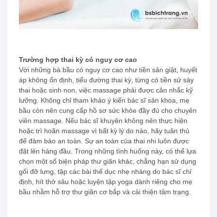
Trường hợp thai kỳ có nguy cơ cao
Với những bà bầu có nguy cơ cao như tiền sản giật, huyết
áp không ổn định, tiểu đường thai kỳ, từng có tiền sử sảy
thai hoặc sinh non, việc massage phải được cân nhắc kỹ
lưỡng. Không chỉ tham khảo ý kiến bác sĩ sản khoa, mẹ
bầu còn nên cung cấp hồ sơ sức khỏe đầy đủ cho chuyên
viên massage. Nếu bác sĩ khuyên không nên thực hiện
hoặc trì hoãn massage vì bất kỳ lý do nào, hãy tuân thủ
để đảm bảo an toàn. Sự an toàn của thai nhi luôn được
đặt lên hàng đầu. Trong những tình huống này, có thể lựa
chọn một số biện pháp thư giãn khác, chẳng hạn sử dụng
gối đỡ lưng, tập các bài thể dục nhẹ nhàng do bác sĩ chỉ
định, hít thở sâu hoặc luyện tập yoga dành riêng cho mẹ
bầu nhằm hỗ trợ thư giãn cơ bắp và cải thiện tâm trạng.