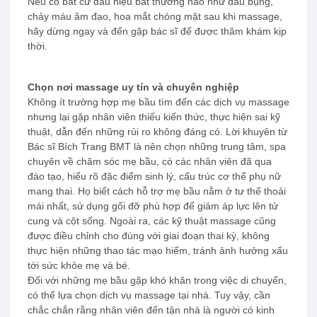
Nếu có bất cứ dấu hiệu bất thường nào như đau bụng,
chảy máu âm đạo, hoa mắt chóng mặt sau khi massage,
hãy dừng ngay và đến gặp bác sĩ để được thăm khám kịp
thời.
Chọn nơi massage uy tín và chuyên nghiệp
Không ít trường hợp mẹ bầu tìm đến các dịch vụ massage
nhưng lại gặp nhân viên thiếu kiến thức, thực hiện sai kỹ
thuật, dẫn đến những rủi ro không đáng có. Lời khuyên từ
Bác sĩ Bích Trang BMT là nên chọn những trung tâm, spa
chuyên về chăm sóc mẹ bầu, có các nhân viên đã qua
đào tạo, hiểu rõ đặc điểm sinh lý, cấu trúc cơ thể phụ nữ
mang thai. Họ biết cách hỗ trợ mẹ bầu nằm ở tư thế thoải
mái nhất, sử dụng gối đỡ phù hợp để giảm áp lực lên tử
cung và cột sống. Ngoài ra, các kỹ thuật massage cũng
được điều chỉnh cho đúng với giai đoạn thai kỳ, không
thực hiện những thao tác mạo hiểm, tránh ảnh hưởng xấu
tới sức khỏe mẹ và bé.
Đối với những mẹ bầu gặp khó khăn trong việc di chuyển,
có thể lựa chọn dịch vụ massage tại nhà. Tuy vậy, cần
chắc chắn rằng nhân viên đến tận nhà là người có kinh