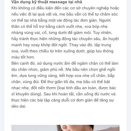
Vận dụng kỹ thuật massage tại nhà
Khi không có điều kiện đến các cơ sở chuyên nghiệp hoặc
nếu việc đi lại quá vất vả, mẹ bầu vẫn có thể tự chăm sóc
cơ thể tại nhà bằng một vài động tác đơn giản. Người
thân có thể hỗ trợ bằng cách vuốt nhẹ, xoa bóp nhẹ
nhàng vùng vai, cổ, lưng dưới để giảm mỏi. Tuy nhiên,
hãy tránh thực hiện những động tác chuyên sâu, ấn huyệt
mạnh hay xoay khớp đột ngột. Thay vào đó, tập trung
xoa, vuốt theo chiều từ trên xuống dưới, giúp lưu thông
máu tốt hơn.
Bên cạnh đó, sử dụng nước ấm để ngâm chân có thể làm
dịu chân nhức, giảm phù nề. Mẹ bầu nên chọn ghế ngồi
êm, dựa lưng vững vàng, kết hợp xoa nhẹ cổ chân, bắp
chân, vùng đùi. Để thư giãn tối đa, mẹ bầu có thể bật
nhạc nhẹ, đốt nến thơm (loại tinh dầu an toàn, được bác
sĩ khuyên dùng). Sau khi hoàn tất, cần uống đủ nước và
thực hiện các bài tập căng duỗi cơ đơn giản để tăng sự
dẻo dai.