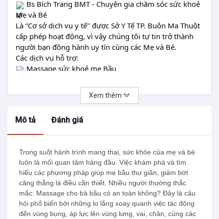
Bs Bích Trang BMT - Chuyên gia chăm sóc sức khoẻ
Mẹ và Bé
Là “Cơ sở dịch vụ y tế" được Sở Y Tế TP. Buôn Ma Thuột
cấp phép hoạt động, vì vậy chúng tôi tự tin trở thành
người bạn đồng hành uy tín cùng các Mẹ và Bé.
Các dịch vụ hỗ trợ:
Massage sức khoẻ mẹ Bầu
Chăm sóc mẹ Sau Sinh
Tắm bé sơ sinh chuẩn Y Khoa tại nhà
Xem thêm
Thông tắc tia sữa
Bé bơi Thuỷ Liệu
Mô tả
Đánh giá
Website:
https://bsbichtrang.vn/
Hotline: 0914207755 - 0772469769
Trong suốt hành trình mang thai, sức khỏe của mẹ và bé
Địa chỉ: 118 Trần Bình Trọng, P. Thành Công, TP.
luôn là mối quan tâm hàng đầu. Việc khám phá và tìm
Buôn Ma Thuột, Tỉnh Đăk Lăk
hiểu các phương pháp giúp mẹ bầu thư giãn, giảm bớt
Điều kiện sử dụng
căng thẳng là điều cần thiết. Nhiều người thường thắc
mắc: Massage cho bà bầu có an toàn không? Đây là câu
hỏi phổ biến bởi những lo lắng xoay quanh việc tác động
đến vùng bụng, áp lực lên vùng lưng, vai, chân, cùng các