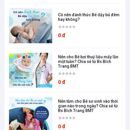
Có nên đánh thức Bé dậy bú đêm
hay không?
0 đ
Nên cho Bé bơi thuỷ liệu mấy lần
một tuần? Chia sẻ từ Bs Bích
Trang BMT
0 đ
Nên tắm cho Bé sơ sinh vào thời
gian nào trong ngày? Chia sẻ từ
Bs Bích Trang BMT
0 đ