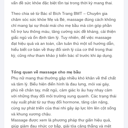
vấn đề sức khỏe đặc biệt tồn tại trong thời kỳ mang thai.
Theo chia sẻ từ Bác sĩ Bích Trang BMT – Chuyên gia
chăm sóc sức khỏe Mẹ và Bé, massage đúng cách không
chỉ mang lại sự thoải mái cho mẹ bầu mà còn góp phần
hỗ trợ lưu thông máu, tăng cường sức đề kháng, cải thiện
giấc ngủ và ổn định tâm lý. Tuy nhiên, để việc massage
đạt hiệu quả và an toàn, cần tuân thủ một số hướng dẫn,
hiểu biết cơ bản về thay đổi sinh lý của cơ thể trong thai
kỳ, cũng như tham khảo ý kiến bác sĩ trước khi áp dụng.
Tổng quan về massage cho mẹ bầu
Phụ nữ mang thai thường gặp nhiều khó khăn về thể chất
và tâm lý. Biểu hiện điển hình là đau lưng, mỏi vai gáy,
phù nề chân tay, mất ngủ, cảm giác lo âu hay nhạy cảm
với những thay đổi môi trường xung quanh. Các trạng thái
này xuất phát từ sự thay đổi hormone, tăng cân nặng,
cùng sự phát triển của thai nhi gây áp lực lớn lên cột sống
và khung xương chậu.
Massage được xem là phương pháp thư giãn hiệu quả,
giúp giảm đau nhức cơ bắp, giải tỏa căng thẳng và mệt