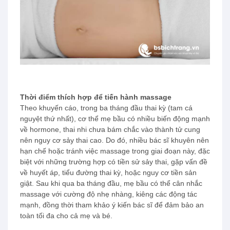
Thời điểm thích hợp để tiến hành massage
Theo khuyến cáo, trong ba tháng đầu thai kỳ (tam cá
nguyệt thứ nhất), cơ thể mẹ bầu có nhiều biến động mạnh
về hormone, thai nhi chưa bám chắc vào thành tử cung
nên nguy cơ sảy thai cao. Do đó, nhiều bác sĩ khuyên nên
hạn chế hoặc tránh việc massage trong giai đoạn này, đặc
biệt với những trường hợp có tiền sử sảy thai, gặp vấn đề
về huyết áp, tiểu đường thai kỳ, hoặc nguy cơ tiền sản
giật. Sau khi qua ba tháng đầu, mẹ bầu có thể cân nhắc
massage với cường độ nhẹ nhàng, kiêng các động tác
mạnh, đồng thời tham khảo ý kiến bác sĩ để đảm bảo an
toàn tối đa cho cả mẹ và bé.