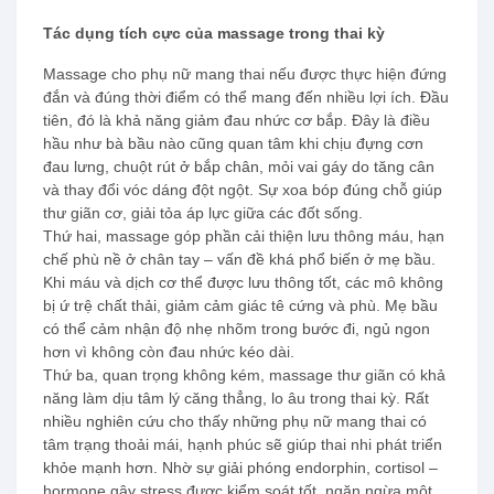
Tác dụng tích cực của massage trong thai kỳ
Massage cho phụ nữ mang thai nếu được thực hiện đứng
đắn và đúng thời điểm có thể mang đến nhiều lợi ích. Đầu
tiên, đó là khả năng giảm đau nhức cơ bắp. Đây là điều
hầu như bà bầu nào cũng quan tâm khi chịu đựng cơn
đau lưng, chuột rút ở bắp chân, mỏi vai gáy do tăng cân
và thay đổi vóc dáng đột ngột. Sự xoa bóp đúng chỗ giúp
thư giãn cơ, giải tỏa áp lực giữa các đốt sống.
Thứ hai, massage góp phần cải thiện lưu thông máu, hạn
chế phù nề ở chân tay – vấn đề khá phổ biến ở mẹ bầu.
Khi máu và dịch cơ thể được lưu thông tốt, các mô không
bị ứ trệ chất thải, giảm cảm giác tê cứng và phù. Mẹ bầu
có thể cảm nhận độ nhẹ nhõm trong bước đi, ngủ ngon
hơn vì không còn đau nhức kéo dài.
Thứ ba, quan trọng không kém, massage thư giãn có khả
năng làm dịu tâm lý căng thẳng, lo âu trong thai kỳ. Rất
nhiều nghiên cứu cho thấy những phụ nữ mang thai có
tâm trạng thoải mái, hạnh phúc sẽ giúp thai nhi phát triển
khỏe mạnh hơn. Nhờ sự giải phóng endorphin, cortisol –
hormone gây stress được kiểm soát tốt, ngăn ngừa một