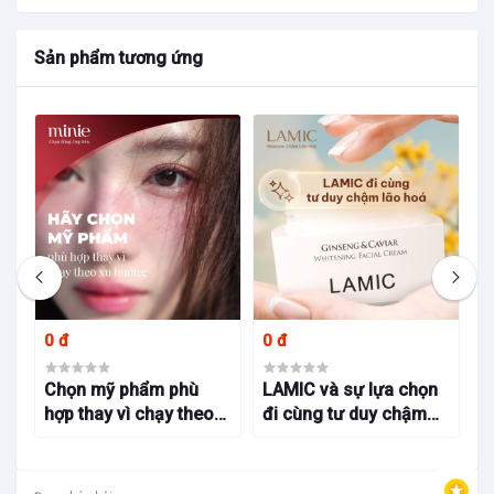
Sản phẩm tương ứng
0 đ
0 đ
0
oá
Chọn mỹ phẩm phù
LAMIC và sự lựa chọn
M
hợp thay vì chạy theo
đi cùng tư duy chậm
c
xu hướng tại cửa hàng
lão hoá
s
mỹ phẩm chọn lọc
c
Minie