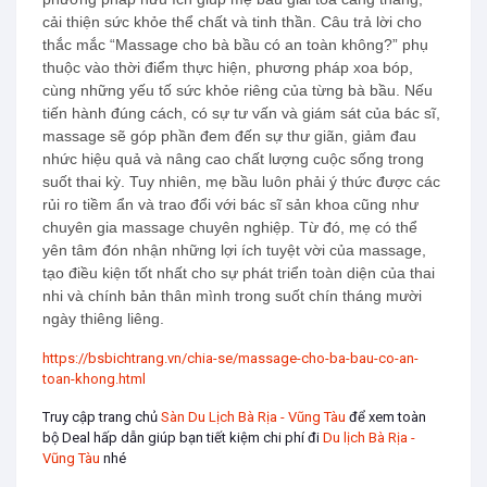
cải thiện sức khỏe thể chất và tinh thần. Câu trả lời cho
thắc mắc “Massage cho bà bầu có an toàn không?” phụ
thuộc vào thời điểm thực hiện, phương pháp xoa bóp,
cùng những yếu tố sức khỏe riêng của từng bà bầu. Nếu
tiến hành đúng cách, có sự tư vấn và giám sát của bác sĩ,
massage sẽ góp phần đem đến sự thư giãn, giảm đau
nhức hiệu quả và nâng cao chất lượng cuộc sống trong
suốt thai kỳ. Tuy nhiên, mẹ bầu luôn phải ý thức được các
rủi ro tiềm ẩn và trao đổi với bác sĩ sản khoa cũng như
chuyên gia massage chuyên nghiệp. Từ đó, mẹ có thể
yên tâm đón nhận những lợi ích tuyệt vời của massage,
tạo điều kiện tốt nhất cho sự phát triển toàn diện của thai
nhi và chính bản thân mình trong suốt chín tháng mười
ngày thiêng liêng.
https://bsbichtrang.vn/chia-se/massage-cho-ba-bau-co-an-
toan-khong.html
Truy cập trang chủ
Sàn Du Lịch Bà Rịa - Vũng Tàu
để xem toàn
bộ Deal hấp dẫn giúp bạn tiết kiệm chi phí đi
Du lịch Bà Rịa -
Vũng Tàu
nhé