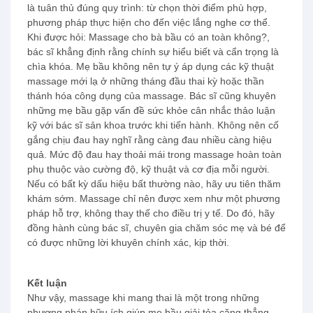
là tuân thủ đúng quy trình: từ chọn thời điểm phù hợp,
phương pháp thực hiện cho đến việc lắng nghe cơ thể.
Khi được hỏi: Massage cho bà bầu có an toàn không?,
bác sĩ khẳng định rằng chính sự hiểu biết và cẩn trọng là
chìa khóa. Mẹ bầu không nên tự ý áp dụng các kỹ thuật
massage mới lạ ở những tháng đầu thai kỳ hoặc thần
thánh hóa công dụng của massage. Bác sĩ cũng khuyên
những mẹ bầu gặp vấn đề sức khỏe cân nhắc thảo luận
kỹ với bác sĩ sản khoa trước khi tiến hành. Không nên cố
gắng chịu đau hay nghĩ rằng càng đau nhiều càng hiệu
quả. Mức độ đau hay thoải mái trong massage hoàn toàn
phụ thuộc vào cường độ, kỹ thuật và cơ địa mỗi người.
Nếu có bất kỳ dấu hiệu bất thường nào, hãy ưu tiên thăm
khám sớm. Massage chỉ nên được xem như một phương
pháp hỗ trợ, không thay thế cho điều trị y tế. Do đó, hãy
đồng hành cùng bác sĩ, chuyên gia chăm sóc mẹ và bé để
có được những lời khuyên chính xác, kịp thời.
Kết luận
Như vậy, massage khi mang thai là một trong những
phương pháp hữu ích giúp mẹ bầu giải tỏa căng thẳng,