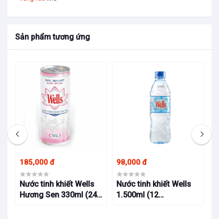
Sản phẩm tương ứng
185,000 đ
98,000 đ
95
 ở
Nước tinh khiết Wells
Nước tinh khiết Wells
N
Hương Sen 330ml (24
1.500ml (12
5
lon/thùng)
chai/thùng)