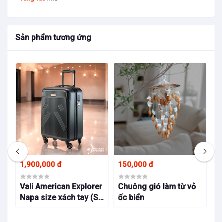
Sản phẩm tương ứng
1,900,000 đ
150,000 đ
1
Vali American Explorer
Chuông gió làm từ vỏ
T
Napa size xách tay (S)
ốc biển
b
- Charcoal