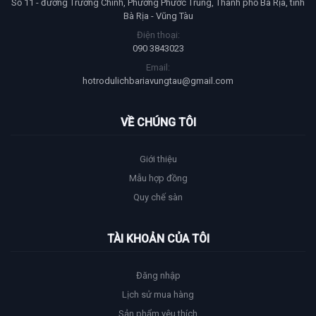
Số 11 - đường Trường Chinh, Phường Phước Trung, Thành phố Bà Rịa, tỉnh
Bà Rịa - Vũng Tàu
Điện thoại:
090 3843023
Email:
hotrodulichbariavungtau@gmail.com
VỀ CHÚNG TÔI
Giới thiệu
Mẫu hợp đồng
Quy chế sàn
TÀI KHOẢN CỦA TÔI
Đăng nhập
Lịch sử mua hàng
Sản phẩm yêu thích