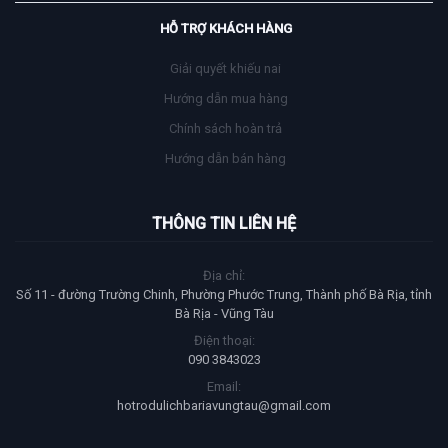
Nơi kết nối khách hàng với những sản phẩm và dịch vụ du lịch đặc trưng
của Bà Rịa Vũng Tàu.
HỖ TRỢ KHÁCH HÀNG
Giải quyết khiếu nai
Hướng dẫn mua hàng
Chính sách hoàn trả
Hướng dẫn bán hàng
THÔNG TIN LIÊN HỆ
Địa chỉ:
Số 11 - đường Trường Chinh, Phường Phước Trung, Thành phố Bà Rịa, tỉnh
Bà Rịa - Vũng Tàu
Điện thoại:
090 3843023