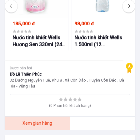
185,000 đ
98,000 đ
95
 ở
Nước tinh khiết Wells
Nước tinh khiết Wells
N
Hương Sen 330ml (24
1.500ml (12
5
lon/thùng)
chai/thùng)
Được bán bởi
Đồ Lễ Thiên Phúc
32 Đường Nguyễn Huệ, Khu 8 , Xã Côn Đảo , Huyện Côn Đảo , Bà
Rịa - Vũng Tàu
(0 Phản hồi khách hàng)