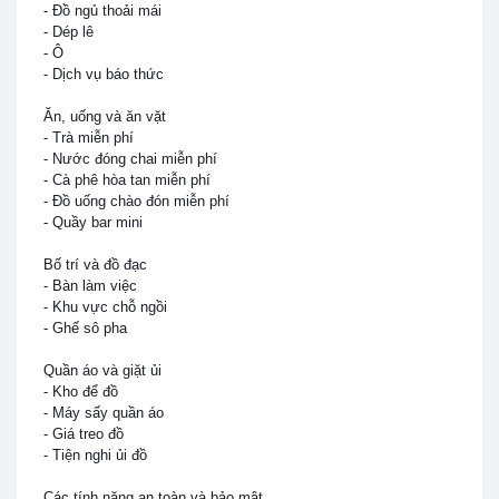
- Đồ ngủ thoải mái

- Dép lê

- Ô

- Dịch vụ báo thức

Ăn, uống và ăn vặt

- Trà miễn phí

- Nước đóng chai miễn phí

- Cà phê hòa tan miễn phí

- Đồ uống chào đón miễn phí

- Quầy bar mini

Bố trí và đồ đạc

- Bàn làm việc

- Khu vực chỗ ngồi

- Ghế sô pha

Quần áo và giặt ủi

- Kho để đồ

- Máy sấy quần áo

- Giá treo đồ

- Tiện nghi ủi đồ

Các tính năng an toàn và bảo mật
