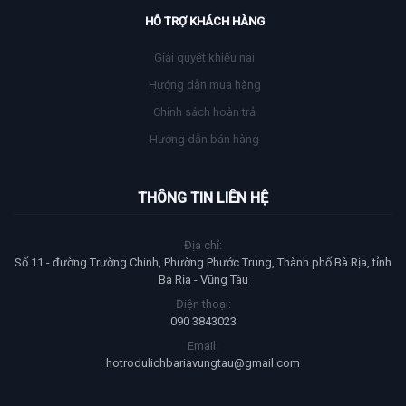
HỖ TRỢ KHÁCH HÀNG
Giải quyết khiếu nai
Hướng dẫn mua hàng
Chính sách hoàn trả
Hướng dẫn bán hàng
THÔNG TIN LIÊN HỆ
Địa chỉ:
Số 11 - đường Trường Chinh, Phường Phước Trung, Thành phố Bà Rịa, tỉnh
Bà Rịa - Vũng Tàu
Điện thoại:
090 3843023
Email:
hotrodulichbariavungtau@gmail.com