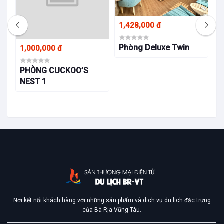
1,428,000 đ
1
Phòng Deluxe Twin
P
1,000,000 đ
PHÒNG CUCKOO’S
NEST 1
Nơi kết nối khách hàng với những sản phẩm và dịch vụ du lịch đặc trưng
của Bà Rịa Vũng Tàu.