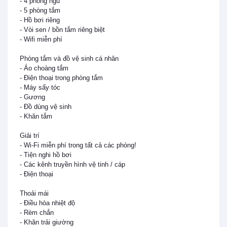
- 4 phòng ngủ

- 5 phòng tắm

- Hồ bơi riêng

- Vòi sen / bồn tắm riêng biệt

- Wifi miễn phí

Phòng tắm và đồ vệ sinh cá nhân

- Áo choàng tắm

- Điện thoại trong phòng tắm

- Máy sấy tóc

- Gương

- Đồ dùng vệ sinh

- Khăn tắm

Giải trí

- Wi-Fi miễn phí trong tất cả các phòng!

- Tiện nghi hồ bơi

- Các kênh truyền hình vệ tinh / cáp

- Điện thoại

Thoải mái

- Điều hòa nhiệt độ

- Rèm chắn

- Khăn trải giường
