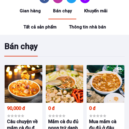
Gian hàng
Bán chạy
Khuyến mãi
Tất cả sản phẩm
Thông tin nhà bán
Bán chạy
90,000 đ
0 đ
0 đ
Câu chuyện về
Mắm cà đu đủ
Mua mắm cà
mắm cà đu đủ
ngon trứ danh
đu đủ ở đâu