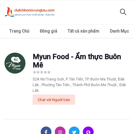
Trang Chủ
Đồng giá
Tất cả sản phẩm
Danh Mục
Myun Food - Ẩm thực Buôn
Mê
32A Nơ Trang Gưh, P. Tân Tiến, TP. Buôn Ma Thuột, Đăk
Lăk , Phường Tân Tiến , Thành Phố Buôn Ma Thuột , Đắk
Lắk
Chat với Người bán