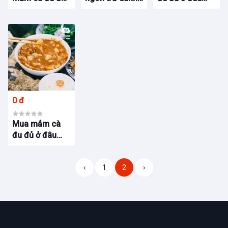
nhà Myun Food
tại Buôn Mê -
ngon đúng
- Ẩm thực Buôn
Hương vị đặc
chuẩn? Khám
Mê: Hành trình
sắc từ Myun
phá hương vị
gìn giữ hương
Food
độc đáo của
vị quê nhà.
Mắm cà đu đủ
Myun Food –
Ẩm thực Buôn
Mê
0 đ
Mua mắm cà
đu đủ ở đâu
ngon đúng
chuẩn? Khám
‹
1
2
›
phá hương vị
độc đáo của
Mắm cà đu đủ
Myun Food –
Ẩm thực Buôn
Mê