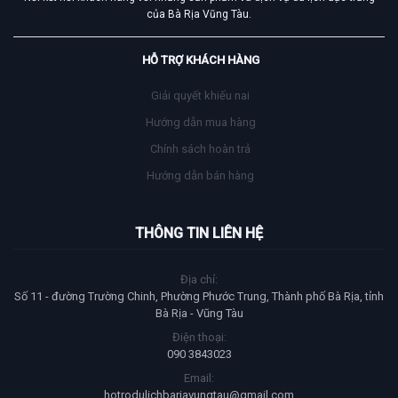
của Bà Rịa Vũng Tàu.
HỖ TRỢ KHÁCH HÀNG
Giải quyết khiếu nai
Hướng dẫn mua hàng
Chính sách hoàn trả
Hướng dẫn bán hàng
THÔNG TIN LIÊN HỆ
Địa chỉ:
Số 11 - đường Trường Chinh, Phường Phước Trung, Thành phố Bà Rịa, tỉnh
Bà Rịa - Vũng Tàu
Điện thoại:
090 3843023
Email:
hotrodulichbariavungtau@gmail.com