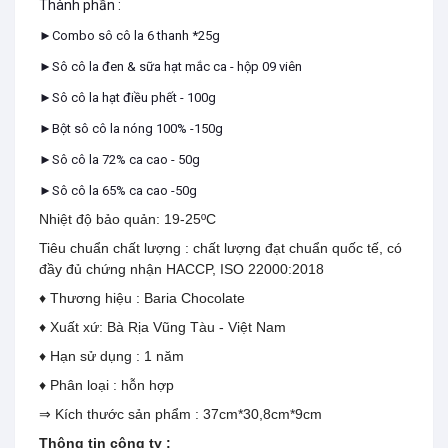
Thành phần :
►Combo sô cô la 6 thanh *25g
►Sô cô la đen & sữa hạt mắc ca - hộp 09 viên
►Sô cô la hạt điều phết - 100g
►Bột sô cô la nóng 100% -150g
►Sô cô la 72% ca cao - 50g
►Sô cô la 65% ca cao -50g
Nhiệt độ bảo quản: 19-25ºC
Tiêu chuẩn chất lượng : chất lượng đạt chuẩn quốc tế, có
đầy đủ chứng nhận HACCP, ISO 22000:2018
♦ Thương hiệu : Baria Chocolate
♦ Xuất xứ: Bà Rịa Vũng Tàu - Việt Nam
♦ Hạn sử dụng : 1 năm
♦ Phân loại : hỗn hợp
⇒ Kích thước sản phẩm : 37cm*30,8cm*9cm
Thông tin công ty :