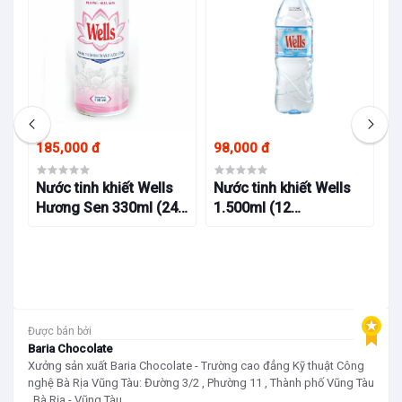
185,000 đ
98,000 đ
95
 ở
Nước tinh khiết Wells
Nước tinh khiết Wells
N
Hương Sen 330ml (24
1.500ml (12
5
lon/thùng)
chai/thùng)
Được bán bởi
Baria Chocolate
Xưởng sản xuất Baria Chocolate - Trường cao đẳng Kỹ thuật Công
nghệ Bà Rịa Vũng Tàu: Đường 3/2 , Phường 11 , Thành phố Vũng Tàu
, Bà Rịa - Vũng Tàu