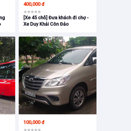
400,000 đ
ang
[Xe 45 chỗ] Đưa khách đi chợ -
o
Xe Duy Khải Côn Đảo
100,000 đ