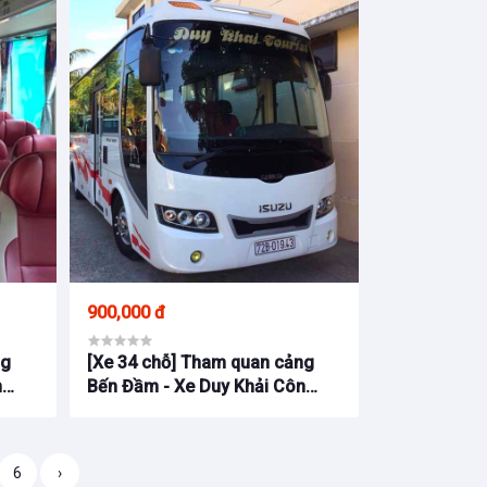
900,000 đ
ng
[Xe 34 chỗ] Tham quan cảng
n
Bến Đầm - Xe Duy Khải Côn
Đảo
6
›