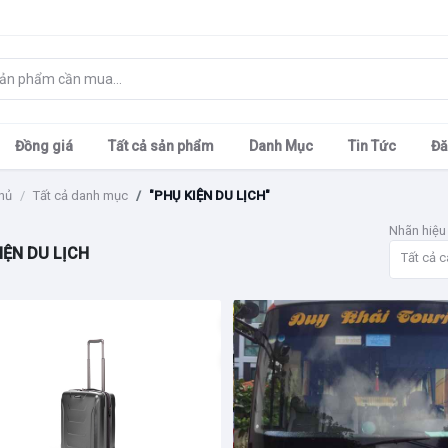
Đồng giá
Tất cả sản phẩm
Danh Mục
Tin Tức
Đă
hủ
Tất cả danh mục
"PHỤ KIỆN DU LỊCH"
Nhãn hiệu
IỆN DU LỊCH
Tất cả c