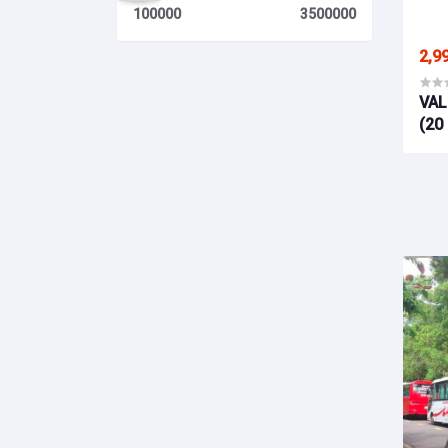
100000
3500000
2,9
VAL
(20