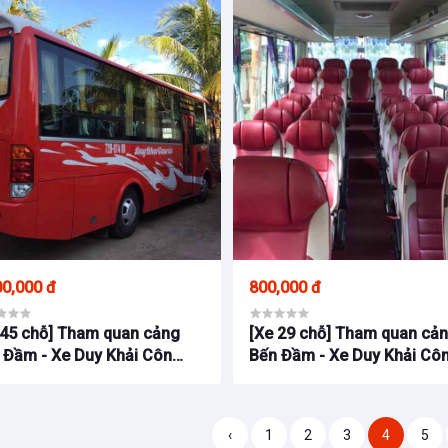
00,000 đ
800,000 đ
 45 chỗ] Tham quan cảng
[Xe 29 chỗ] Tham quan cả
 Đầm - Xe Duy Khải Côn
Bến Đầm - Xe Duy Khải Cô
o
Đảo
‹
1
2
3
4
5