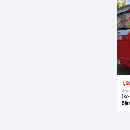
1,5
[Xe
Bến
Đả