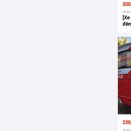
200
[Xe 
đêm
250