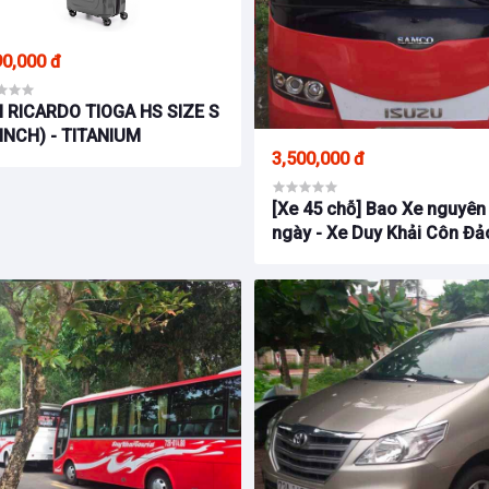
90,000 đ
I RICARDO TIOGA HS SIZE S
 INCH) - TITANIUM
3,500,000 đ
[Xe 45 chỗ] Bao Xe nguyên
ngày - Xe Duy Khải Côn Đả