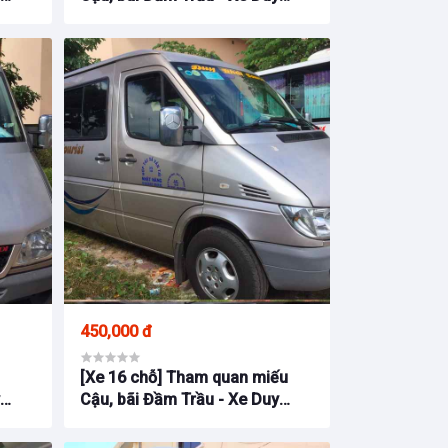
Khải Côn Đảo
450,000 đ
u
[Xe 16 chỗ] Tham quan miếu
y
Cậu, bãi Đầm Trầu - Xe Duy
Khải Côn Đảo