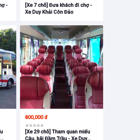
hợ -
[Xe 7 chỗ] Đưa khách đi chợ -
Xe Duy Khải Côn Đảo
800,000 đ
ếu
[Xe 29 chỗ] Tham quan miếu
y
Cậu, bãi Đầm Trầu - Xe Duy