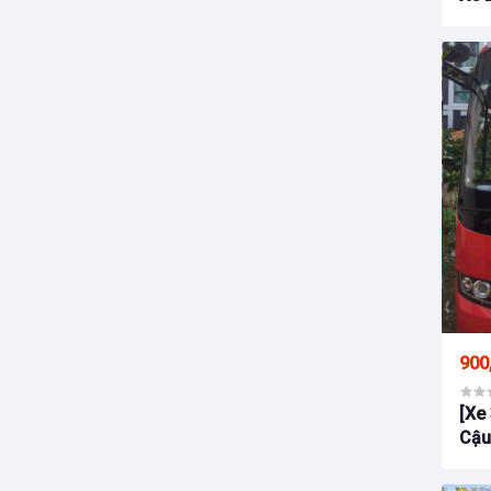
900
[Xe
Cậu
Khả