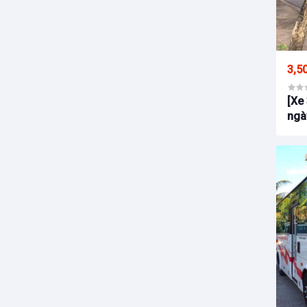
3,5
[Xe
ngà