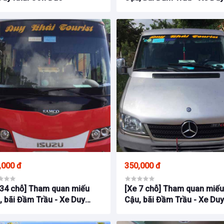
Khải Côn Đảo
,000 đ
350,000 đ
 34 chỗ] Tham quan miếu
[Xe 7 chỗ] Tham quan miế
, bãi Đầm Trầu - Xe Duy
Cậu, bãi Đầm Trầu - Xe Du
i Côn Đảo
Khải Côn Đảo