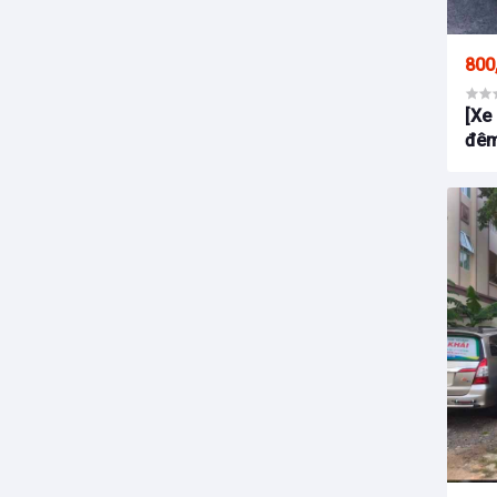
800
[Xe 
đêm