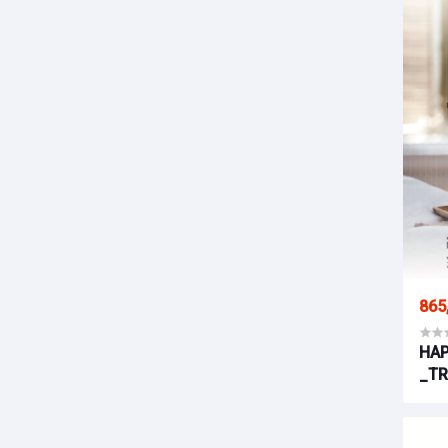
865
HAP
_TR
STR
VŨN