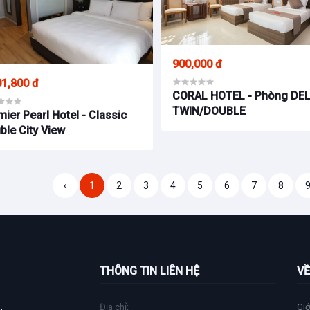
900,000 đ
01,800 đ
CORAL HOTEL - Phòng DE
TWIN/DOUBLE
mier Pearl Hotel - Classic
ble City View
‹
1
2
3
4
5
6
7
8
THÔNG TIN LIÊN HỆ
VỀ
Địa chỉ:
Giớ