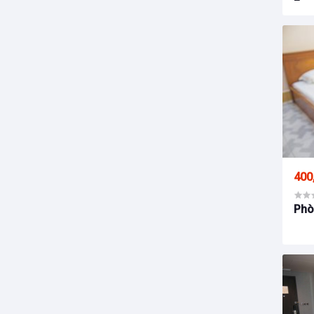
SUI
400
Phò