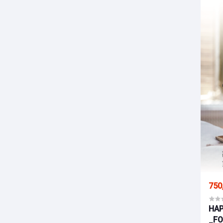
750
HAP
_FO