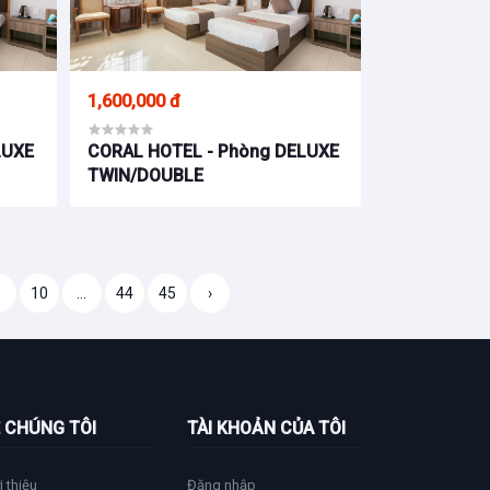
1,600,000 đ
LUXE
CORAL HOTEL - Phòng DELUXE
TWIN/DOUBLE
9
10
...
44
45
›
 CHÚNG TÔI
TÀI KHOẢN CỦA TÔI
i thiệu
Đăng nhập