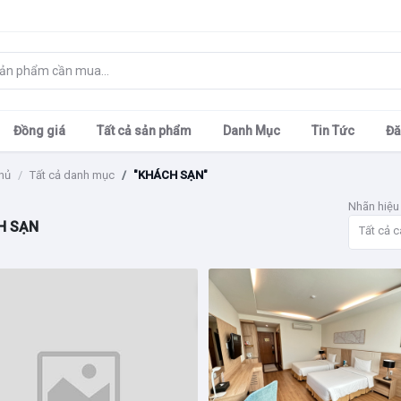
Đồng giá
Tất cả sản phẩm
Danh Mục
Tin Tức
Đă
hủ
Tất cả danh mục
"KHÁCH SẠN"
Nhãn hiệu
H SẠN
Tất cả c