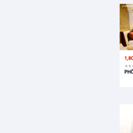
1,8
PH