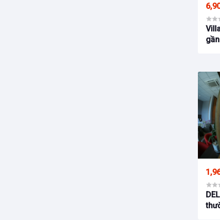
6,9
Vill
gần
1,9
DEL
thư