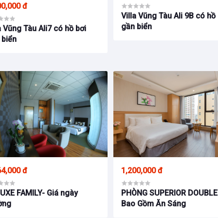
00,000 đ
Villa Vũng Tàu Ali 9B có hồ
gần biển
a Vũng Tàu Ali7 có hồ bơi
 biển
64,000 đ
1,200,000 đ
UXE FAMILY- Giá ngày
PHÒNG SUPERIOR DOUBLE
ờng
Bao Gồm Ăn Sáng