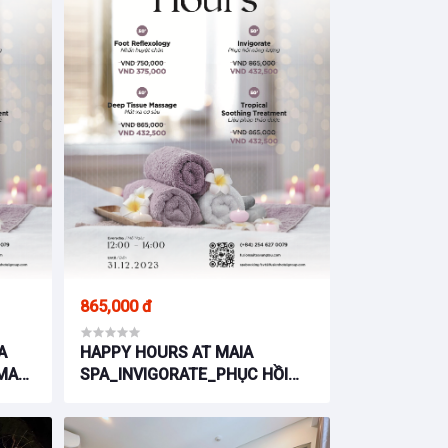
865,000 đ
A
HAPPY HOURS AT MAIA
MAT
SPA_INVIGORATE_PHỤC HỒI
ES
NĂNG LƯỢNG_ FUSION SUITES
VŨNG TÀU