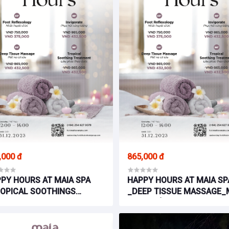
,000 đ
865,000 đ
PY HOURS AT MAIA SPA
HAPPY HOURS AT MAIA SP
OPICAL SOOTHINGS
_DEEP TISSUE MASSAGE_
EATMENT_ FUSION SUITES
XA CƠ SÂU_ FUSION SUIT
G TÀU
VŨNG TÀU